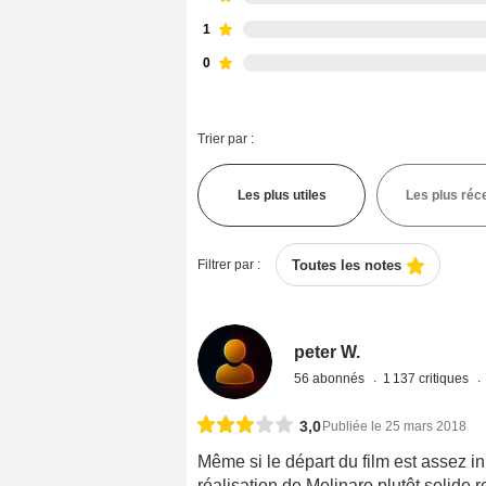
1
0
Trier par :
Les plus utiles
Les plus réc
Filtrer par :
Toutes les notes
peter W.
56 abonnés
1 137 critiques
3,0
Publiée le 25 mars 2018
Même si le départ du film est assez in
réalisation de Molinaro plutôt solide 