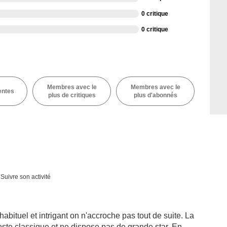
0 critique
0 critique
Membres avec le
Membres avec le
entes
plus de critiques
plus d'abonnés
Suivre son activité
habituel et intrigant on n'accroche pas tout de suite. La
reste classique et ne dispose pas de grande star. En