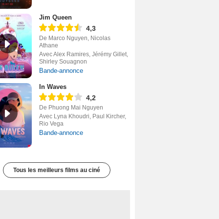
Jim Queen
4,3
De Marco Nguyen, Nicolas
Athane
Avec Alex Ramires, Jérémy Gillet,
Shirley Souagnon
Bande-annonce
In Waves
4,2
De Phuong Mai Nguyen
Avec Lyna Khoudri, Paul Kircher,
Rio Vega
Bande-annonce
Tous les meilleurs films au ciné