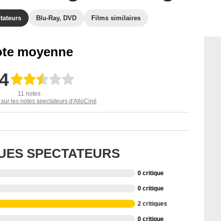
tateurs
Blu-Ray, DVD
Films similaires
te moyenne
,4
11 notes
 sur les notes spectateurs d'AlloCiné
QUES SPECTATEURS
0 critique
0 critique
2 critiques
0 critique