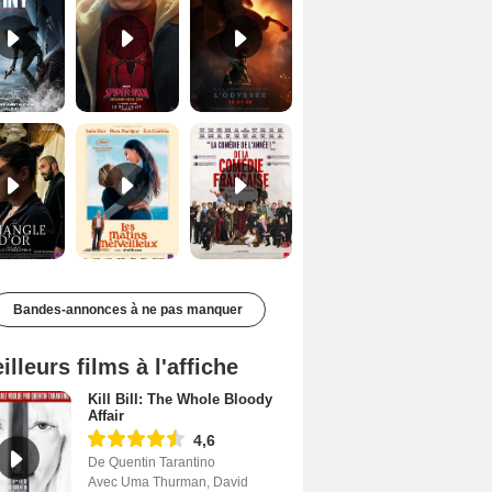
Le Triangle d'or Bande-annonce VF
Les Matins merveilleux Bande-annonce VF
De la Comédie-Française Teaser VF
Bandes-annonces à ne pas manquer
illeurs films à l'affiche
Kill Bill: The Whole Bloody
Affair
4,6
De Quentin Tarantino
Avec Uma Thurman, David