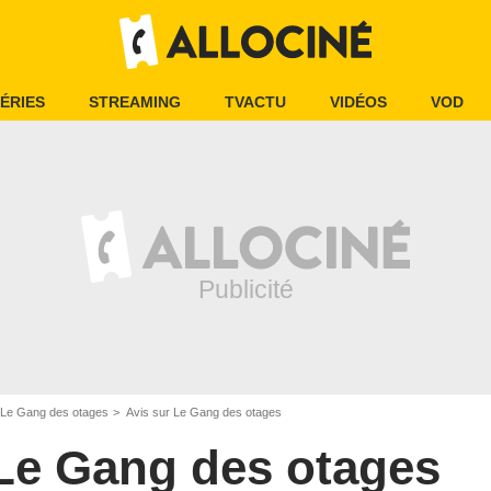
ÉRIES
STREAMING
TVACTU
VIDÉOS
VOD
Le Gang des otages
Avis sur Le Gang des otages
Le Gang des otages