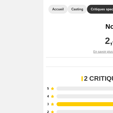
Accueil
Casting
Critiques spec
No
2
En savoir plus
2 CRITI
5
4
3
2