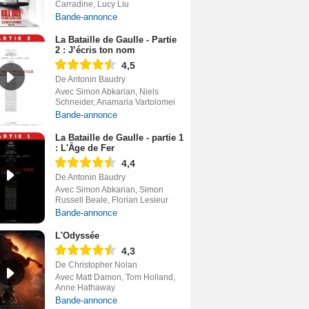
Carradine, Lucy Liu
Bande-annonce
La Bataille de Gaulle - Partie
2 : J’écris ton nom
4,5
De Antonin Baudry
Avec Simon Abkarian, Niels
Schneider, Anamaria Vartolomei
Bande-annonce
La Bataille de Gaulle - partie 1
: L'Âge de Fer
4,4
De Antonin Baudry
Avec Simon Abkarian, Simon
Russell Beale, Florian Lesieur
Bande-annonce
L'Odyssée
4,3
De Christopher Nolan
Avec Matt Damon, Tom Holland,
Anne Hathaway
Bande-annonce