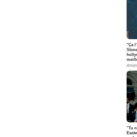
"Ça l
Stone
holly
meill
diman
"Tu n
Eastw