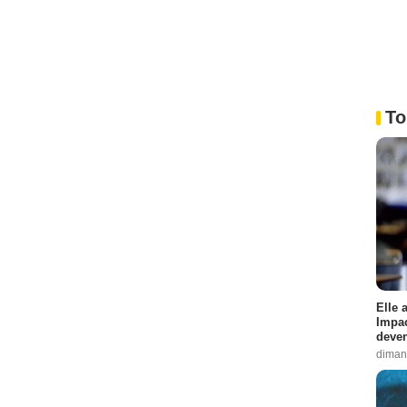
To
Elle 
Impac
deven
diman