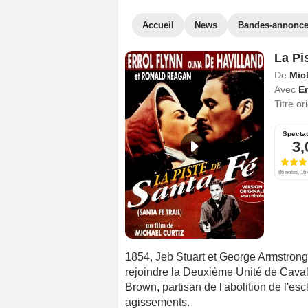
Accueil
News
Bandes-annonc
La Pi
De
Mic
Avec
Er
Titre or
Specta
3,
86 notes, 16 
1854, Jeb Stuart et George Armstrong
rejoindre la Deuxième Unité de Cavale
Brown, partisan de l'abolition de l'es
agissements.