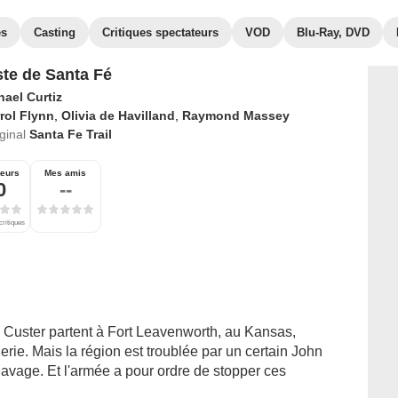
es
Casting
Critiques spectateurs
VOD
Blu-Ray, DVD
ste de Santa Fé
hael Curtiz
rol Flynn
,
Olivia de Havilland
,
Raymond Massey
iginal
Santa Fe Trail
teurs
Mes amis
0
--
critiques
 Custer partent à Fort Leavenworth, au Kansas,
rie. Mais la région est troublée par un certain John
clavage. Et l'armée a pour ordre de stopper ces