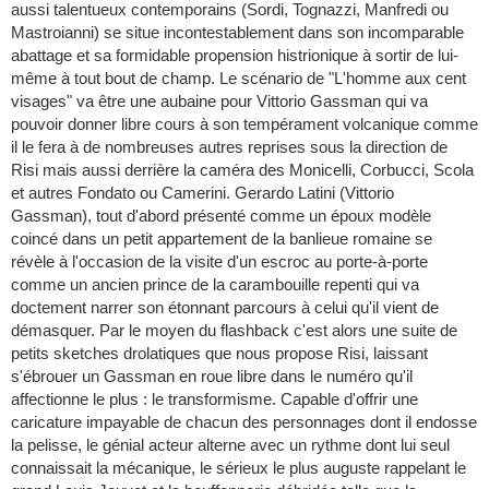
aussi talentueux contemporains (Sordi, Tognazzi, Manfredi ou
Mastroianni) se situe incontestablement dans son incomparable
abattage et sa formidable propension histrionique à sortir de lui-
même à tout bout de champ. Le scénario de "L'homme aux cent
visages" va être une aubaine pour Vittorio Gassman qui va
pouvoir donner libre cours à son tempérament volcanique comme
il le fera à de nombreuses autres reprises sous la direction de
Risi mais aussi derrière la caméra des Monicelli, Corbucci, Scola
et autres Fondato ou Camerini. Gerardo Latini (Vittorio
Gassman), tout d'abord présenté comme un époux modèle
coincé dans un petit appartement de la banlieue romaine se
révèle à l'occasion de la visite d'un escroc au porte-à-porte
comme un ancien prince de la carambouille repenti qui va
doctement narrer son étonnant parcours à celui qu'il vient de
démasquer. Par le moyen du flashback c'est alors une suite de
petits sketches drolatiques que nous propose Risi, laissant
s'ébrouer un Gassman en roue libre dans le numéro qu'il
affectionne le plus : le transformisme. Capable d'offrir une
caricature impayable de chacun des personnages dont il endosse
la pelisse, le génial acteur alterne avec un rythme dont lui seul
connaissait la mécanique, le sérieux le plus auguste rappelant le