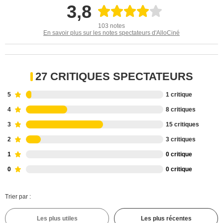
3,8
103 notes
En savoir plus sur les notes spectateurs d'AlloCiné
27 CRITIQUES SPECTATEURS
5
1 critique
4
8 critiques
3
15 critiques
2
3 critiques
1
0 critique
0
0 critique
Trier par :
Les plus utiles
Les plus récentes