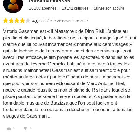
chrischambers86
16 188 abonnés
13 142 critiques
Suivre son activité
4,0
Publiée le 28 novembre 2025
Vittorio Gassman est « Il Mattatore » de Dino Risi! L'artiste au
pied fin et distinguè, le baratineur nè, la fripouille magnifique! Et qui
d'autre que lui pouvait incarner cet « homme aux cent visages »
qui a la technique de la transformation et des combines qui vont
avec! Très efficace, le film projette les spectateurs dans les folles
aventures de l'escroc Gerardo, habituè à faire face à toutes les
situations malhonnêtes! Gassman est suffisamment drôle pour
mèriter un large dètour par le « Cinèma de minuit » ne serait-ce
que pour voir son numèro èblouissant de Marc Antoine! Bref,
nouvelle grande rèussite en noir et blanc de Risi dans lequel se
glisse pourtant une scène finale en couleurs! A signaler aussi la
formidable musique de Barzizza que l'on peut facilement
fredonner dans la rue ou sous la douche en repensant à tous les
visages de Gassman...
1
0