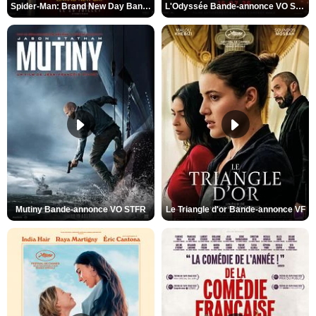
Spider-Man: Brand New Day Bande-annonce VO STFR
L'Odyssée Bande-annonce VO STFR
Mutiny Bande-annonce VO STFR
Le Triangle d'or Bande-annonce VF