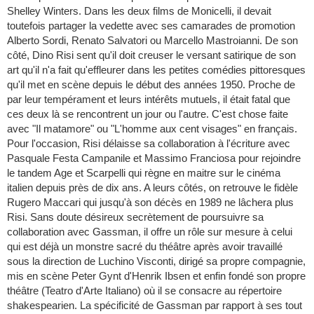
Shelley Winters. Dans les deux films de Monicelli, il devait
toutefois partager la vedette avec ses camarades de promotion
Alberto Sordi, Renato Salvatori ou Marcello Mastroianni. De son
côté, Dino Risi sent qu'il doit creuser le versant satirique de son
art qu'il n'a fait qu'effleurer dans les petites comédies pittoresques
qu'il met en scène depuis le début des années 1950. Proche de
par leur tempérament et leurs intérêts mutuels, il était fatal que
ces deux là se rencontrent un jour ou l'autre. C'est chose faite
avec "Il matamore" ou "L'homme aux cent visages" en français.
Pour l'occasion, Risi délaisse sa collaboration à l'écriture avec
Pasquale Festa Campanile et Massimo Franciosa pour rejoindre
le tandem Age et Scarpelli qui règne en maitre sur le cinéma
italien depuis près de dix ans. A leurs côtés, on retrouve le fidèle
Rugero Maccari qui jusqu'à son décès en 1989 ne lâchera plus
Risi. Sans doute désireux secrètement de poursuivre sa
collaboration avec Gassman, il offre un rôle sur mesure à celui
qui est déjà un monstre sacré du théâtre après avoir travaillé
sous la direction de Luchino Visconti, dirigé sa propre compagnie,
mis en scène Peter Gynt d'Henrik Ibsen et enfin fondé son propre
théâtre (Teatro d'Arte Italiano) où il se consacre au répertoire
shakespearien. La spécificité de Gassman par rapport à ses tout