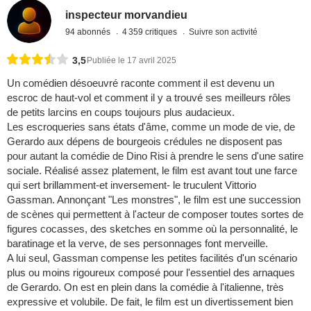
inspecteur morvandieu
94 abonnés
4 359 critiques
Suivre son activité
3,5
Publiée le 17 avril 2025
Un comédien désoeuvré raconte comment il est devenu un
escroc de haut-vol et comment il y a trouvé ses meilleurs rôles
de petits larcins en coups toujours plus audacieux.
Les escroqueries sans états d'âme, comme un mode de vie, de
Gerardo aux dépens de bourgeois crédules ne disposent pas
pour autant la comédie de Dino Risi à prendre le sens d'une satire
sociale. Réalisé assez platement, le film est avant tout une farce
qui sert brillamment-et inversement- le truculent Vittorio
Gassman. Annonçant "Les monstres", le film est une succession
de scènes qui permettent à l'acteur de composer toutes sortes de
figures cocasses, des sketches en somme où la personnalité, le
baratinage et la verve, de ses personnages font merveille.
A lui seul, Gassman compense les petites facilités d'un scénario
plus ou moins rigoureux composé pour l'essentiel des arnaques
de Gerardo. On est en plein dans la comédie à l'italienne, très
expressive et volubile. De fait, le film est un divertissement bien