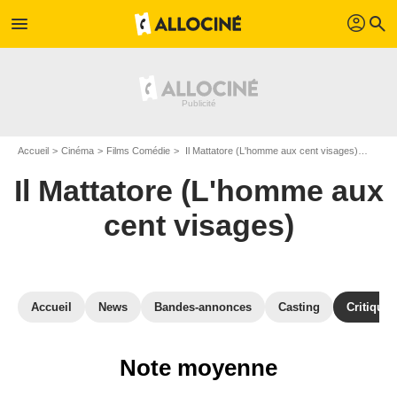
profil
menu
search
Accueil
Cinéma
Films Comédie
Il Mattatore (L'homme aux cent visages)
Critiq
Il Mattatore (L'homme aux
cent visages)
Accueil
News
Bandes-annonces
Casting
Critiques
Note moyenne