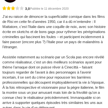
3,0
Publiée le 11 décembre 2020
J'ai eu raison de dénoncer la superficialité comique dans les films
de Risi en cette fin d'années 1950, car il a dû m'entendre : Il
Mattatore, c'est l'Italie dans une coquille de noix, avec son histoire
écrite en sketchs et de bons gags pour rythmer les pérégrinations
criminelles qui fascinent les foules – et participent incidemment à
faire passer (encore plus ?) l'Italie pour un pays de malandrins à
l'étranger.
Assistée notamment au scénario par un Scola pas encore révélé
comme réalisateur, c'est un des meilleurs scénarios ayant pour
thème l'arnaque dont on puisse rêver à Cinecittà – faisant
toujours regarder de l'avant à des personnages à l'avenir
incertain, il se sert du crime pour repousser les barrières
professionnelles qui découpent impitoyablement la vie à l'époque.
À la fois rétrospective et visionnaire pour la pègre italienne, le film
la montre sous un jour amusant mais loin de la frivolité qu'on a
connue chez le réalisateur précédemment. Immanquable si on
arrive à supporter quelques épisodes très similaires les uns aux
autres dans la vie d'un délinquant.