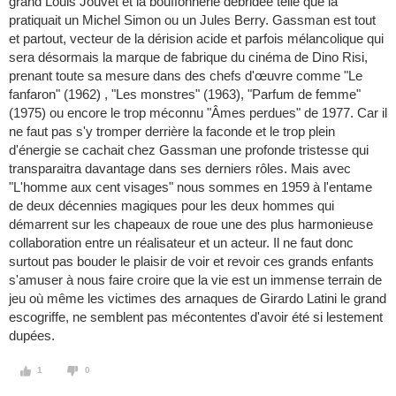
grand Louis Jouvet et la bouffonnerie débridée telle que la
pratiquait un Michel Simon ou un Jules Berry. Gassman est tout
et partout, vecteur de la dérision acide et parfois mélancolique qui
sera désormais la marque de fabrique du cinéma de Dino Risi,
prenant toute sa mesure dans des chefs d'œuvre comme "Le
fanfaron" (1962) , "Les monstres" (1963), "Parfum de femme"
(1975) ou encore le trop méconnu "Âmes perdues" de 1977. Car il
ne faut pas s'y tromper derrière la faconde et le trop plein
d'énergie se cachait chez Gassman une profonde tristesse qui
transparaitra davantage dans ses derniers rôles. Mais avec
"L'homme aux cent visages" nous sommes en 1959 à l'entame
de deux décennies magiques pour les deux hommes qui
démarrent sur les chapeaux de roue une des plus harmonieuse
collaboration entre un réalisateur et un acteur. Il ne faut donc
surtout pas bouder le plaisir de voir et revoir ces grands enfants
s'amuser à nous faire croire que la vie est un immense terrain de
jeu où même les victimes des arnaques de Girardo Latini le grand
escogriffe, ne semblent pas mécontentes d'avoir été si lestement
dupées.
1
0