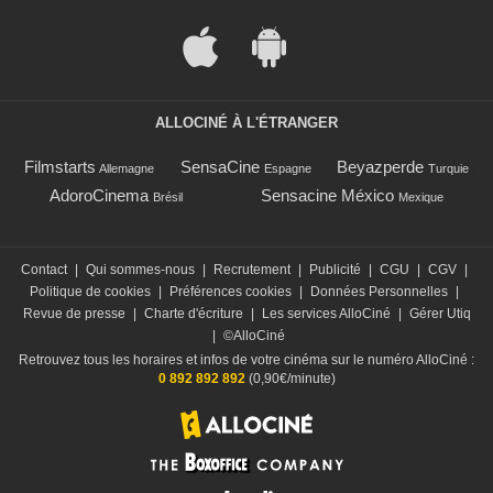
ALLOCINÉ À L'ÉTRANGER
Filmstarts
SensaCine
Beyazperde
Allemagne
Espagne
Turquie
AdoroCinema
Sensacine México
Brésil
Mexique
Contact
|
Qui sommes-nous
|
Recrutement
|
Publicité
|
CGU
|
CGV
|
Politique de cookies
|
Préférences cookies
|
Données Personnelles
|
Revue de presse
|
Charte d'écriture
|
Les services AlloCiné
|
Gérer Utiq
|
©AlloCiné
Retrouvez tous les horaires et infos de votre cinéma sur le numéro AlloCiné :
0 892 892 892
(0,90€/minute)