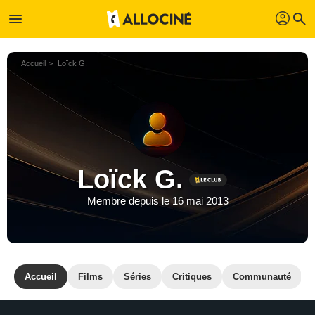
profil
menu
search
Accueil
Loïck G.
Loïck G.
Membre depuis le 16 mai 2013
Accueil
Films
Séries
Critiques
Communauté