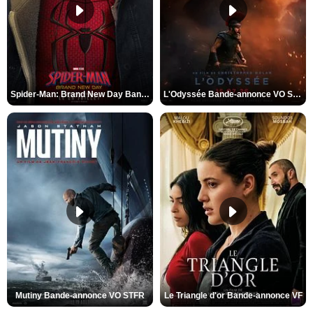
Spider-Man: Brand New Day Bande-annonce VO STFR
L'Odyssée Bande-annonce VO STFR
Mutiny Bande-annonce VO STFR
Le Triangle d'or Bande-annonce VF