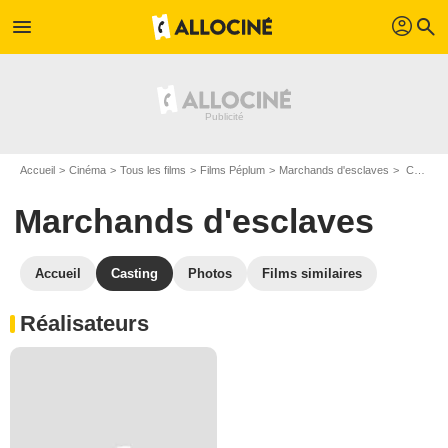
profil
menu
search
Accueil
Cinéma
Tous les films
Films Péplum
Marchands d'esclaves
Casting Marchands d'esclaves
Marchands d'esclaves
Accueil
Casting
Photos
Films similaires
Réalisateurs