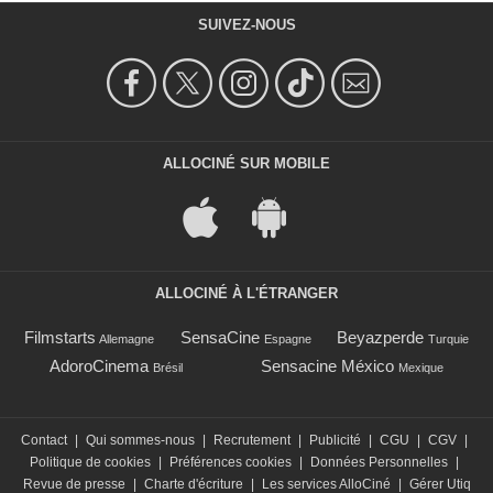
SUIVEZ-NOUS
ALLOCINÉ SUR MOBILE
ALLOCINÉ À L'ÉTRANGER
Filmstarts
SensaCine
Beyazperde
Allemagne
Espagne
Turquie
AdoroCinema
Sensacine México
Brésil
Mexique
Contact
|
Qui sommes-nous
|
Recrutement
|
Publicité
|
CGU
|
CGV
|
Politique de cookies
|
Préférences cookies
|
Données Personnelles
|
Revue de presse
|
Charte d'écriture
|
Les services AlloCiné
|
Gérer Utiq