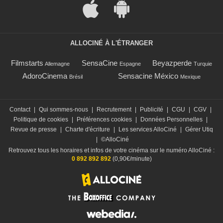
ALLOCINÉ À L'ÉTRANGER
Filmstarts
SensaCine
Beyazperde
Allemagne
Espagne
Turquie
AdoroCinema
Sensacine México
Brésil
Mexique
Contact
|
Qui sommes-nous
|
Recrutement
|
Publicité
|
CGU
|
CGV
|
Politique de cookies
|
Préférences cookies
|
Données Personnelles
|
Revue de presse
|
Charte d'écriture
|
Les services AlloCiné
|
Gérer Utiq
|
©AlloCiné
Retrouvez tous les horaires et infos de votre cinéma sur le numéro AlloCiné :
0 892 892 892
(0,90€/minute)