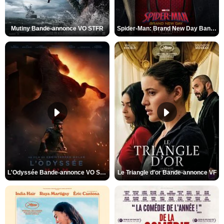
Mutiny Bande-annonce VO STFR
Spider-Man: Brand New Day Bande-annonce VO STFR
L'Odyssée Bande-annonce VO STFR
Le Triangle d'or Bande-annonce VF