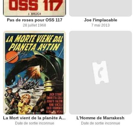
Pas de roses pour OSS 117
Joe l'implacable
28 juillet 1968
7 mai 2013
La Mort vient de la planète Aytin
L'Homme de Marrakesh
Date de sortie inconnue
Date de sortie inconnue