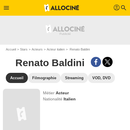
profil
menu
search
Accueil
Stars
Acteurs
Acteur italien
Renato Baldini
Renato Baldini
Accueil
Filmographie
Streaming
VOD, DVD
Métier
Acteur
Nationalité
Italien