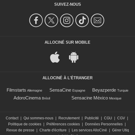
SUIVEZ-NOUS
ALLOCINÉ SUR MOBILE
ALLOCINÉ À L'ÉTRANGER
Filmstarts
SensaCine
Beyazperde
Allemagne
Espagne
Turquie
AdoroCinema
Sensacine México
Brésil
Mexique
Contact
|
Qui sommes-nous
|
Recrutement
|
Publicité
|
CGU
|
CGV
|
Politique de cookies
|
Préférences cookies
|
Données Personnelles
|
Revue de presse
|
Charte d'écriture
|
Les services AlloCiné
|
Gérer Utiq