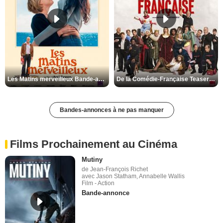
Les Matins merveilleux Bande-annonce VF
De la Comédie-Française Teaser VF
Bandes-annonces à ne pas manquer
Films Prochainement au Cinéma
Mutiny
de Jean-François Richet
avec Jason Statham, Annabelle Wallis
Film - Action
Bande-annonce