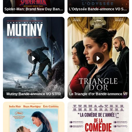
Spider-Man: Brand New Day Bande-annonce VO STFR
L'Odyssée Bande-annonce VO STFR
Mutiny Bande-annonce VO STFR
Le Triangle d'or Bande-annonce VF