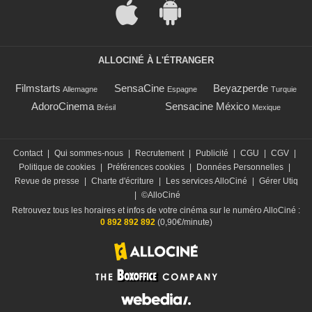
ALLOCINÉ À L'ÉTRANGER
Filmstarts
SensaCine
Beyazperde
Allemagne
Espagne
Turquie
AdoroCinema
Sensacine México
Brésil
Mexique
Contact
|
Qui sommes-nous
|
Recrutement
|
Publicité
|
CGU
|
CGV
|
Politique de cookies
|
Préférences cookies
|
Données Personnelles
|
Revue de presse
|
Charte d'écriture
|
Les services AlloCiné
|
Gérer Utiq
|
©AlloCiné
Retrouvez tous les horaires et infos de votre cinéma sur le numéro AlloCiné :
0 892 892 892
(0,90€/minute)