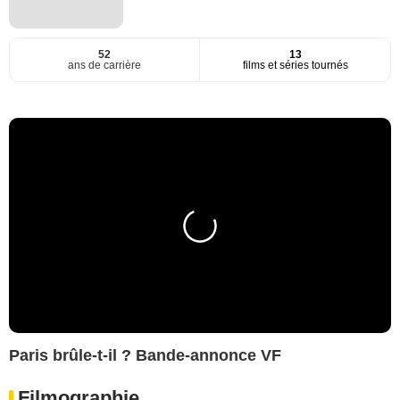
52
13
ans de carrière
films et séries tournés
Paris brûle-t-il ? Bande-annonce VF
Filmographie