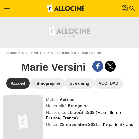
profil
menu
search
Accueil
Stars
Actrices
Actrice française
Marie Versini
Marie Versini
Accueil
Filmographie
Streaming
VOD, DVD
Métier
Actrice
Nationalité
Française
Naissance
10 août 1939
(Paris, Ile-de-
France, France)
Décès
22 novembre 2021
à l'age de 82 ans