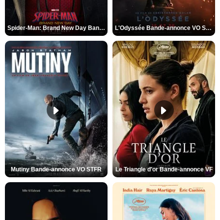
Spider-Man: Brand New Day Bande-annonce VO STFR
L'Odyssée Bande-annonce VO STFR
Mutiny Bande-annonce VO STFR
Le Triangle d'or Bande-annonce VF