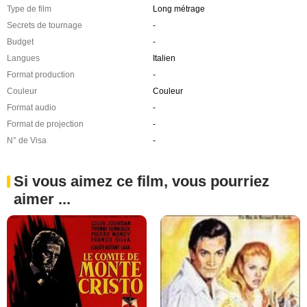
Type de film
Long métrage
Secrets de tournage
-
Budget
-
Langues
Italien
Format production
-
Couleur
Couleur
Format audio
-
Format de projection
-
N° de Visa
-
Si vous aimez ce film, vous pourriez
aimer ...