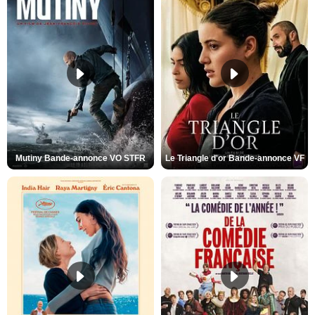
Mutiny Bande-annonce VO STFR
Le Triangle d'or Bande-annonce VF