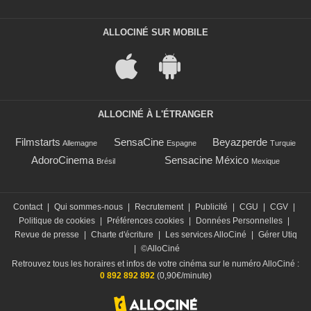
ALLOCINÉ SUR MOBILE
ALLOCINÉ À L'ÉTRANGER
Filmstarts
SensaCine
Beyazperde
Allemagne
Espagne
Turquie
AdoroCinema
Sensacine México
Brésil
Mexique
Contact
|
Qui sommes-nous
|
Recrutement
|
Publicité
|
CGU
|
CGV
|
Politique de cookies
|
Préférences cookies
|
Données Personnelles
|
Revue de presse
|
Charte d'écriture
|
Les services AlloCiné
|
Gérer Utiq
|
©AlloCiné
Retrouvez tous les horaires et infos de votre cinéma sur le numéro AlloCiné :
0 892 892 892
(0,90€/minute)