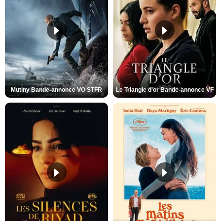
Mutiny Bande-annonce VO STFR
Le Triangle d'or Bande-annonce VF