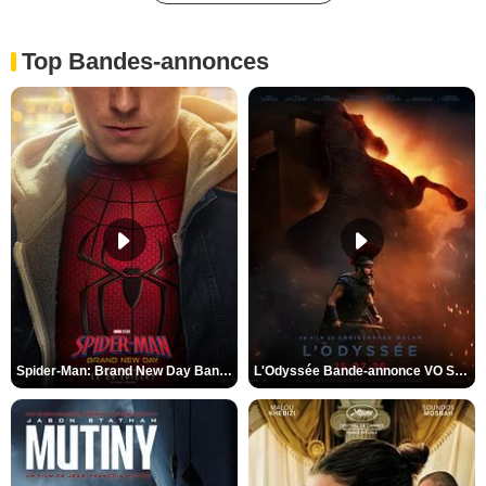
Top Bandes-annonces
Spider-Man: Brand New Day Bande-annonce VO STFR
L'Odyssée Bande-annonce VO STFR