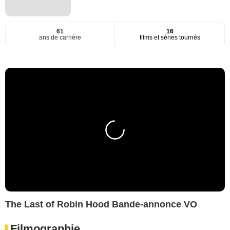
61
16
ans de carrière
films et séries tournés
The Last of Robin Hood Bande-annonce VO
Filmographie