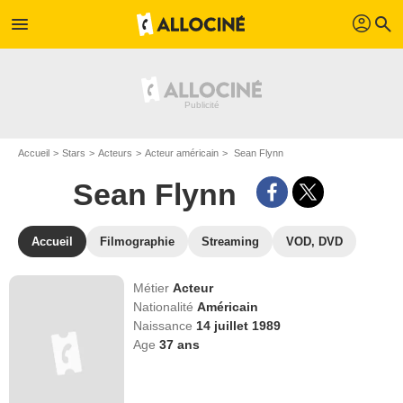
profil
menu
search
Accueil
Stars
Acteurs
Acteur américain
Sean Flynn
Sean Flynn
Accueil
Filmographie
Streaming
VOD, DVD
Métier
Acteur
Nationalité
Américain
Naissance
14 juillet 1989
Age
37
ans