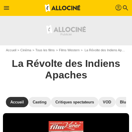
profil
menu
search
Accueil
Cinéma
Tous les films
Films Western
La Révolte des Indiens Apaches de Harald Reinl
La Révolte des Indiens
Apaches
Accueil
Casting
Critiques spectateurs
VOD
Blu-Ra