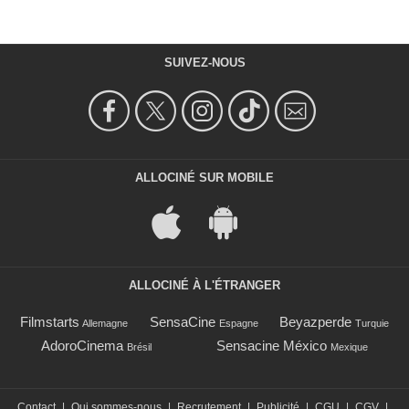
SUIVEZ-NOUS
ALLOCINÉ SUR MOBILE
ALLOCINÉ À L'ÉTRANGER
Filmstarts
SensaCine
Beyazperde
Allemagne
Espagne
Turquie
AdoroCinema
Sensacine México
Brésil
Mexique
Contact
|
Qui sommes-nous
|
Recrutement
|
Publicité
|
CGU
|
CGV
|