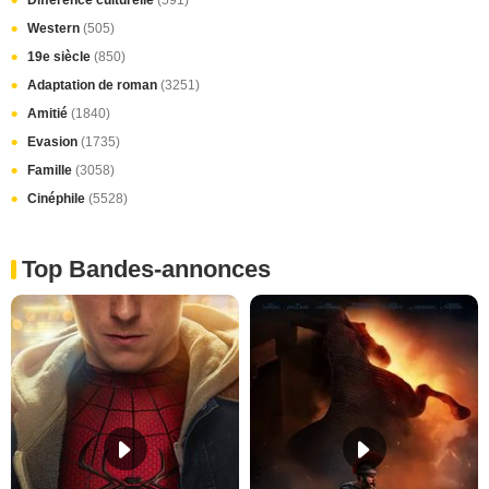
Différence culturelle
(591)
Western
(505)
19e siècle
(850)
Adaptation de roman
(3251)
Amitié
(1840)
Evasion
(1735)
Famille
(3058)
Cinéphile
(5528)
Top Bandes-annonces