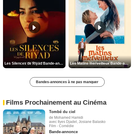
Les Silences de Riyad Bande-annonce VO STFR
Les Matins merveilleux Bande-annonce VF
Bandes-annonces à ne pas manquer
Films Prochainement au Cinéma
Tombé du ciel
de Mohamed Hamidi
avec Ilyes Djadel, Josiane Balasko
Film - Comédie
Bande-annonce