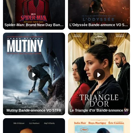
Spider-Man: Brand New Day Bande-annonce VO STFR
L'Odyssée Bande-annonce VO STFR
Mutiny Bande-annonce VO STFR
Le Triangle d'or Bande-annonce VF