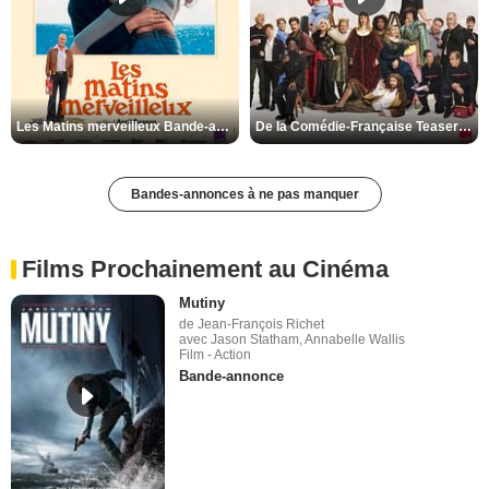
Les Matins merveilleux Bande-annonce VF
De la Comédie-Française Teaser VF
Bandes-annonces à ne pas manquer
Films Prochainement au Cinéma
Mutiny
de Jean-François Richet
avec Jason Statham, Annabelle Wallis
Film - Action
Bande-annonce