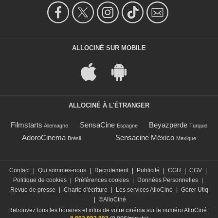
ALLOCINÉ SUR MOBILE
ALLOCINÉ À L'ÉTRANGER
Filmstarts
SensaCine
Beyazperde
Allemagne
Espagne
Turquie
AdoroCinema
Sensacine México
Brésil
Mexique
Contact
|
Qui sommes-nous
|
Recrutement
|
Publicité
|
CGU
|
CGV
|
Politique de cookies
|
Préférences cookies
|
Données Personnelles
|
Revue de presse
|
Charte d'écriture
|
Les services AlloCiné
|
Gérer Utiq
|
©AlloCiné
Retrouvez tous les horaires et infos de votre cinéma sur le numéro AlloCiné :