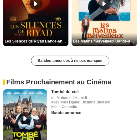
Les Silences de Riyad Bande-annonce VO STFR
Les Matins merveilleux Bande-annonce VF
Bandes-annonces à ne pas manquer
Films Prochainement au Cinéma
Tombé du ciel
de Mohamed Hamidi
avec Ilyes Djadel, Josiane Balasko
Film - Comédie
Bande-annonce