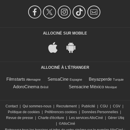
ALLOCINÉ SUR MOBILE
ALLOCINÉ À L'ÉTRANGER
Filmstarts
SensaCine
Beyazperde
Allemagne
Espagne
Turquie
AdoroCinema
Sensacine México
Brésil
Mexique
Contact
|
Qui sommes-nous
|
Recrutement
|
Publicité
|
CGU
|
CGV
|
Politique de cookies
|
Préférences cookies
|
Données Personnelles
|
Revue de presse
|
Charte d'écriture
|
Les services AlloCiné
|
Gérer Utiq
|
©AlloCiné
Retrouvez tous les horaires et infos de votre cinéma sur le numéro AlloCiné :