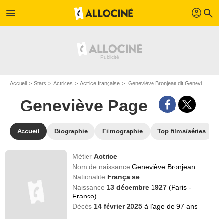
profil
menu
search
Accueil
Stars
Actrices
Actrice française
Geneviève Bronjean dit Geneviève Page
Geneviève Page
Accueil
Biographie
Filmographie
Top films/séries
Métier
Actrice
Nom de naissance
Geneviève Bronjean
Nationalité
Française
Naissance
13 décembre 1927
(Paris -
France)
Décès
14 février 2025
à l'age de 97 ans