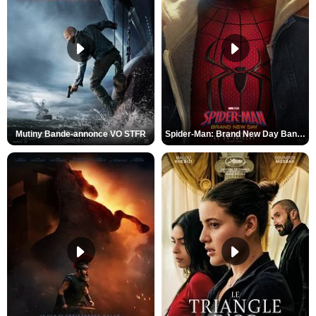
Mutiny Bande-annonce VO STFR
Spider-Man: Brand New Day Bande-annonce VO STFR