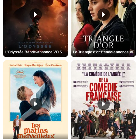
L'Odyssée Bande-annonce VO STFR
Le Triangle d'or Bande-annonce VF