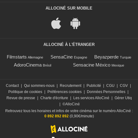
ALLOCINÉ SUR MOBILE
ALLOCINÉ À L'ÉTRANGER
Filmstarts
SensaCine
Beyazperde
Allemagne
Espagne
Turquie
AdoroCinema
Sensacine México
Brésil
Mexique
Contact
|
Qui sommes-nous
|
Recrutement
|
Publicité
|
CGU
|
CGV
|
Politique de cookies
|
Préférences cookies
|
Données Personnelles
|
Revue de presse
|
Charte d'écriture
|
Les services AlloCiné
|
Gérer Utiq
|
©AlloCiné
Retrouvez tous les horaires et infos de votre cinéma sur le numéro AlloCiné :
0 892 892 892
(0,90€/minute)