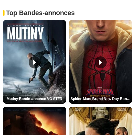
Top Bandes-annonces
Mutiny Bande-annonce VO STFR
Spider-Man: Brand New Day Bande-annonce VO STFR