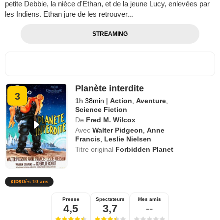
petite Debbie, la nièce d'Ethan, et de la jeune Lucy, enlevées par
les Indiens. Ethan jure de les retrouver...
STREAMING
Planète interdite
3
1h 38min
|
Action
,
Aventure
,
Science Fiction
De
Fred M. Wilcox
Avec
Walter Pidgeon
,
Anne
Francis
,
Leslie Nielsen
Titre original
Forbidden Planet
Dès 10 ans
Presse
Spectateurs
Mes amis
4,5
3,7
--