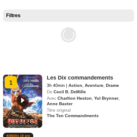
Meilleurs documentaires selon la presse
Filtres
Les Dix commandements
1
3h 40min
|
Action
,
Aventure
,
Drame
De
Cecil B. DeMille
Avec
Charlton Heston
,
Yul Brynner
,
Anne Baxter
Titre original
The Ten Commandments
Dès 10 ans