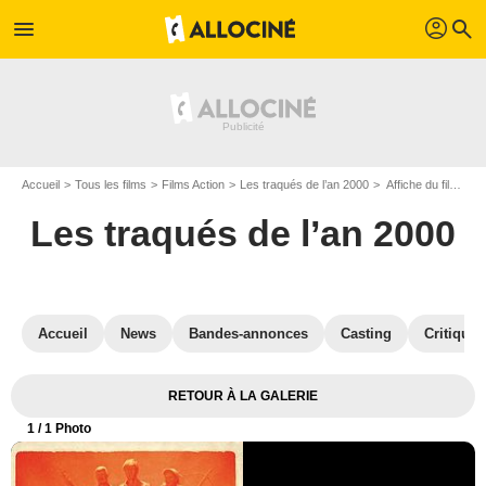
profil
menu
search
Accueil
Tous les films
Films Action
Les traqués de l’an 2000
Affiche du film Les traqués de l’an 2000 - Photo 1
Les traqués de l’an 2000
Accueil
News
Bandes-annonces
Casting
Critiques
RETOUR À LA GALERIE
1
/ 1 Photo