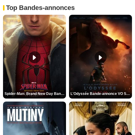
Top Bandes-annonces
Spider-Man: Brand New Day Bande-annonce VO STFR
L'Odyssée Bande-annonce VO STFR