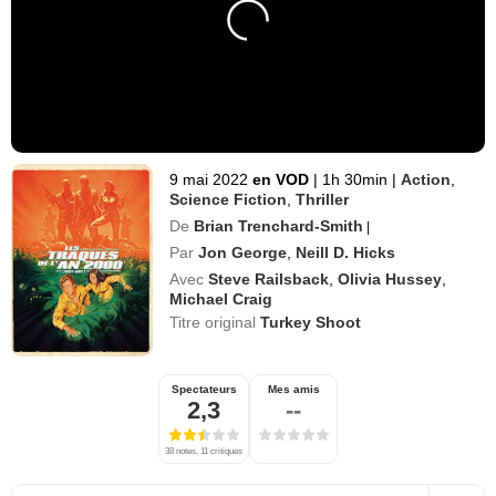
9 mai 2022
en VOD
|
1h 30min
|
Action
,
Science Fiction
,
Thriller
De
Brian Trenchard-Smith
|
Par
Jon George
,
Neill D. Hicks
Avec
Steve Railsback
,
Olivia Hussey
,
Michael Craig
Titre original
Turkey Shoot
Spectateurs
Mes amis
2,3
--
38 notes, 11 critiques