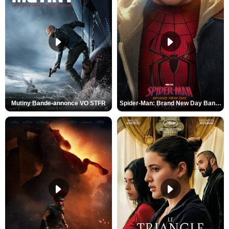
Mutiny Bande-annonce VO STFR
Spider-Man: Brand New Day Bande-annonce VO STFR