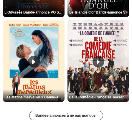
L'Odyssée Bande-annonce VO STFR
Le Triangle d'or Bande-annonce VF
Les Matins merveilleux Bande-annonce VF
De la Comédie-Française Teaser VF
Bandes-annonces à ne pas manquer