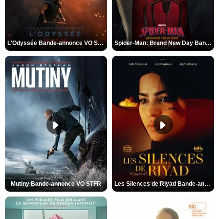
L'Odyssée Bande-annonce VO STFR
Spider-Man: Brand New Day Bande-annonce VO STFR
Mutiny Bande-annonce VO STFR
Les Silences de Riyad Bande-annonce VO STFR