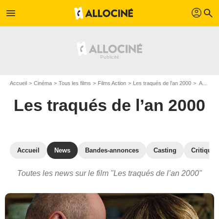
profil
menu
search
Accueil
Cinéma
Tous les films
Films Action
Les traqués de l’an 2000
Actualités Les traqués de l’an 2000
Les traqués de l’an 2000
Accueil
News
Bandes-annonces
Casting
Critiques
Toutes les news sur le film "Les traqués de l’an 2000"