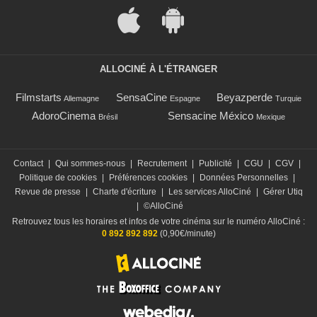
ALLOCINÉ À L'ÉTRANGER
Filmstarts
SensaCine
Beyazperde
Allemagne
Espagne
Turquie
AdoroCinema
Sensacine México
Brésil
Mexique
Contact
|
Qui sommes-nous
|
Recrutement
|
Publicité
|
CGU
|
CGV
|
Politique de cookies
|
Préférences cookies
|
Données Personnelles
|
Revue de presse
|
Charte d'écriture
|
Les services AlloCiné
|
Gérer Utiq
|
©AlloCiné
Retrouvez tous les horaires et infos de votre cinéma sur le numéro AlloCiné :
0 892 892 892
(0,90€/minute)