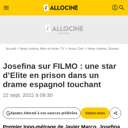
profil
menu
search
Accueil
News cinéma, films et séries TV
Actus Ciné
News cinéma: Streaming
J
Josefina sur FILMO : une star
d’Elite en prison dans un
drame espagnol touchant
22 sept. 2022 à 09:30
Ajoutez Allociné à vos sources préférées
Suivez-nous
Partag
Premier long-métrage de Javier Marco, Josefina