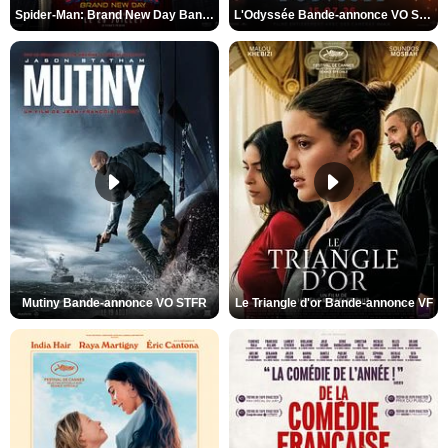
Spider-Man: Brand New Day Bande-annonce VO STFR
L'Odyssée Bande-annonce VO STFR
Mutiny Bande-annonce VO STFR
Le Triangle d'or Bande-annonce VF