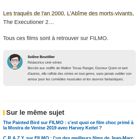
Les traqués de l'an 2000
,
L’Abîme des morts-vivants
,
The Executioner 2…
Tous ces films sont à retrouver sur FILMO.
Solène Boutillier
Rédactrice ciné-séries
Bercée aux rediffs de Walker Texas Ranger, Docteur Quinn et tant
d'autres, elle raffole des séries en tout genre, sans jamais oublier son
amour pour les comédies musicales et les œuvres fantastiques.
Sur le même sujet
The Painted Bird sur FILMO : c’est quoi ce film choc primé à
la Mostra de Venise 2019 avec Harvey Keitel ?
C.R.A.Z.Y. sur FILMO : l’un des meilleurs films de Jean-Marc