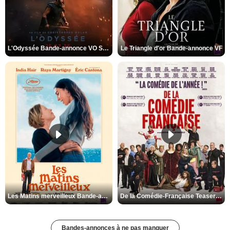
L'Odyssée Bande-annonce VO STFR
Le Triangle d'or Bande-annonce VF
Les Matins merveilleux Bande-annonce VF
De la Comédie-Française Teaser VF
Bandes-annonces à ne pas manquer