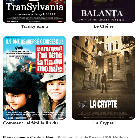
Le Chêne
Transylvania
Comment j'ai fêté la fin du monde
La Crypte
Pour découvrir d'autres films :
Meilleurs films de l'année 2016
,
Meilleurs