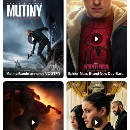
Mutiny Bande-annonce VO STFR
Spider-Man: Brand New Day Bande-annonce VO STFR