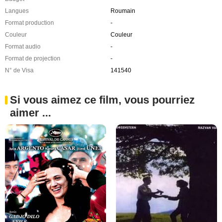
Langues
Roumain
Format production
-
Couleur
Couleur
Format audio
-
Format de projection
-
N° de Visa
141540
Si vous aimez ce film, vous pourriez
aimer ...