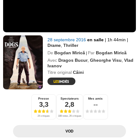
28 septembre 2016
en salle
|
1h 44min
|
Drame
,
Thriller
De
Bogdan Mirică
Par
Bogdan Mirică
|
Avec
Dragos Bucur
,
Gheorghe Visu
,
Vlad
Ivanov
Titre original
Câini
Presse
Spectateurs
Mes amis
3,3
2,8
--
24 critiques
188 notes, 26 critiques
VOD