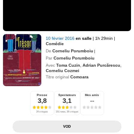
10 février 2016
en salle
|
1h 29min
|
Comédie
De
Corneliu Porumboiu
|
Par
Corneliu Porumboiu
Avec
Toma Cuzin
,
Adrian Purcărescu
,
Corneliu Cozmei
Titre original
Comoara
Presse
Spectateurs
Mes amis
3,8
3,1
--
24 critiques
201 notes, 39 critiques
VOD