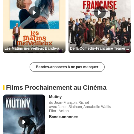
Les Matins merveilleux Bande-annonce VF
De la Comédie-Française Teaser VF
Bandes-annonces à ne pas manquer
Films Prochainement au Cinéma
Mutiny
de Jean-François Richet
avec Jason Statham, Annabelle Wallis
Film - Action
Bande-annonce