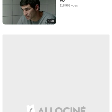
VO
118 963 vues
1:20