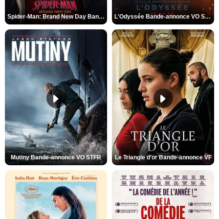
Spider-Man: Brand New Day Bande-annonce VO STFR
L'Odyssée Bande-annonce VO STFR
Mutiny Bande-annonce VO STFR
Le Triangle d'or Bande-annonce VF