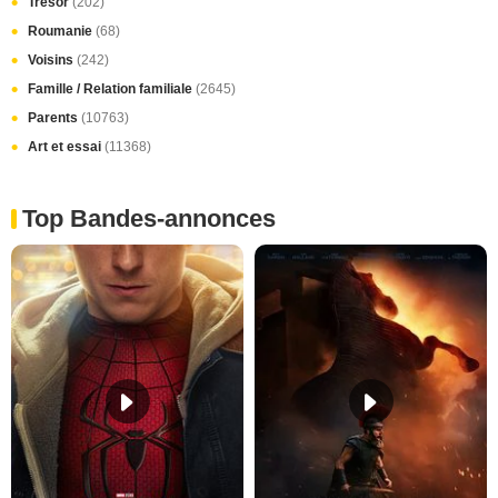
Trésor
(202)
Roumanie
(68)
Voisins
(242)
Famille / Relation familiale
(2645)
Parents
(10763)
Art et essai
(11368)
Top Bandes-annonces