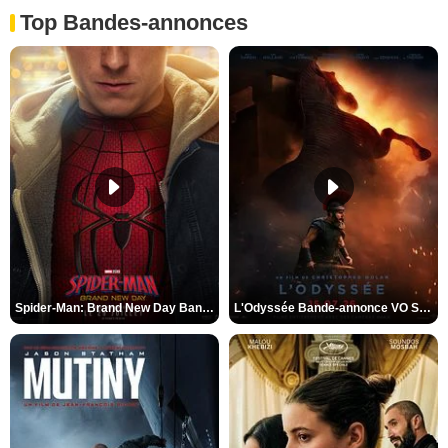
Top Bandes-annonces
Spider-Man: Brand New Day Bande-annonce VO STFR
L'Odyssée Bande-annonce VO STFR