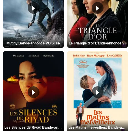
Mutiny Bande-annonce VO STFR
Le Triangle d'or Bande-annonce VF
Les Silences de Riyad Bande-annonce VO STFR
Les Matins merveilleux Bande-annonce VF