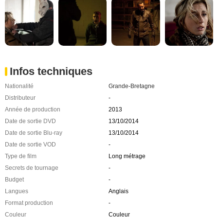
Infos techniques
Nationalité
Grande-Bretagne
Distributeur
-
Année de production
2013
Date de sortie DVD
13/10/2014
Date de sortie Blu-ray
13/10/2014
Date de sortie VOD
-
Type de film
Long métrage
Secrets de tournage
-
Budget
-
Langues
Anglais
Format production
-
Couleur
Couleur