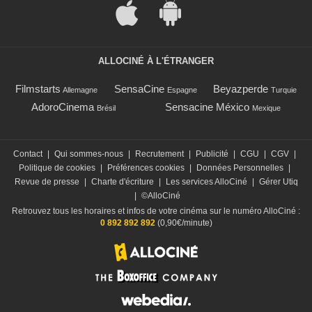
ALLOCINÉ À L'ÉTRANGER
Filmstarts
SensaCine
Beyazperde
Allemagne
Espagne
Turquie
AdoroCinema
Sensacine México
Brésil
Mexique
Contact
|
Qui sommes-nous
|
Recrutement
|
Publicité
|
CGU
|
CGV
|
Politique de cookies
|
Préférences cookies
|
Données Personnelles
|
Revue de presse
|
Charte d'écriture
|
Les services AlloCiné
|
Gérer Utiq
|
©AlloCiné
Retrouvez tous les horaires et infos de votre cinéma sur le numéro AlloCiné :
0 892 892 892
(0,90€/minute)