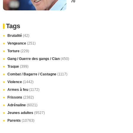
70
Tags
Brutalité
(42)
Vengeance
(251)
Torture
(229)
Gang / Guerre des gangs / Clan
(450)
Traque
(399)
Combat / Bagarre / Castagne
(1117)
Violence
(1442)
Armes à feu
(1172)
Frissons
(2382)
Adrénaline
(6021)
Jeunes adultes
(9527)
Parents
(10763)