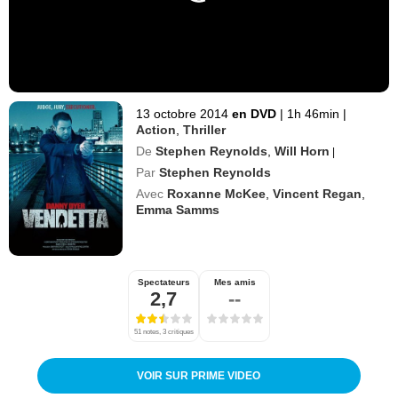
13 octobre 2014
en DVD
|
1h 46min
|
Action
,
Thriller
De
Stephen Reynolds
,
Will Horn
|
Par
Stephen Reynolds
Avec
Roxanne McKee
,
Vincent Regan
,
Emma Samms
Spectateurs
Mes amis
2,7
--
51 notes, 3 critiques
VOIR SUR PRIME VIDEO