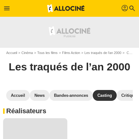
profil
menu
search
Accueil
Cinéma
Tous les films
Films Action
Les traqués de l’an 2000
Casting Les traqués de l’an 2000
Les traqués de l’an 2000
Accueil
News
Bandes-annonces
Casting
Critiques
Réalisateurs