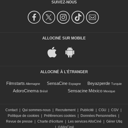
SUIVEZ-NOUS
ALLOCINÉ SUR MOBILE
ALLOCINÉ À L'ÉTRANGER
Filmstarts
SensaCine
Beyazperde
Allemagne
Espagne
Turquie
AdoroCinema
Sensacine México
Brésil
Mexique
Contact
|
Qui sommes-nous
|
Recrutement
|
Publicité
|
CGU
|
CGV
|
Politique de cookies
|
Préférences cookies
|
Données Personnelles
|
Revue de presse
|
Charte d'écriture
|
Les services AlloCiné
|
Gérer Utiq
|
©AlloCiné