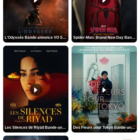
L'Odyssée Bande-annonce VO STFR
Spider-Man: Brand New Day Bande-annonce VO STFR
Les Silences de Riyad Bande-annonce VO STFR
Des Fleurs pour Tokyo Bande-annonce VO STFR