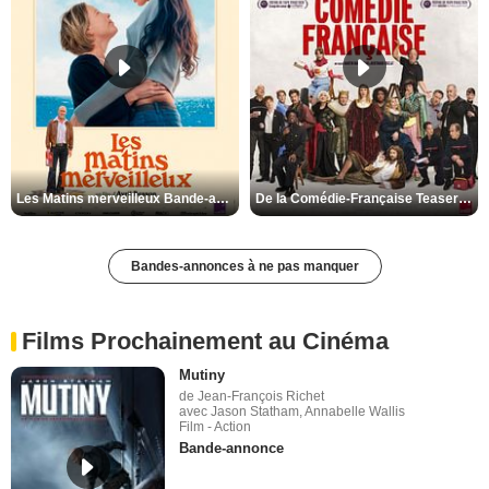
Les Matins merveilleux Bande-annonce VF
De la Comédie-Française Teaser VF
Bandes-annonces à ne pas manquer
Films Prochainement au Cinéma
Mutiny
de Jean-François Richet
avec Jason Statham, Annabelle Wallis
Film - Action
Bande-annonce