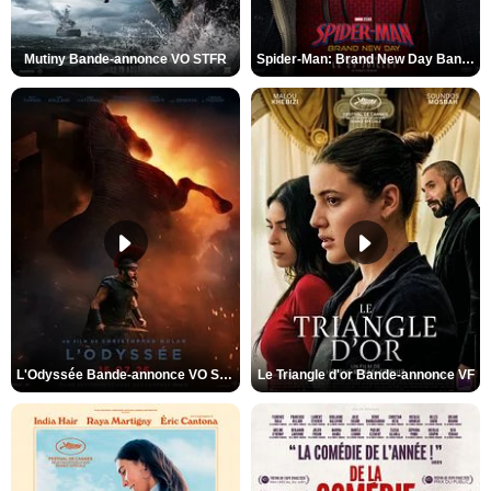
Mutiny Bande-annonce VO STFR
Spider-Man: Brand New Day Bande-annonce VO STFR
L'Odyssée Bande-annonce VO STFR
Le Triangle d'or Bande-annonce VF