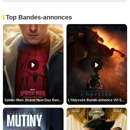
Top Bandes-annonces
Spider-Man: Brand New Day Bande-annonce VO STFR
L'Odyssée Bande-annonce VO STFR