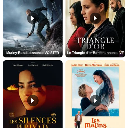
Mutiny Bande-annonce VO STFR
Le Triangle d'or Bande-annonce VF