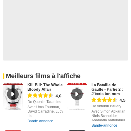
Meilleurs films à l'affiche
Kill Bill: The Whole
La Bataille de
Bloody Affair
Gaulle - Partie 2 :
J’écris ton nom
4,6
4,5
De Quentin Tarantino
De Antonin Baudry
Avec Uma Thurman,
David Carradine, Lucy
Avec Simon Abkarian,
Liu
Niels Schneider,
Anamaria Vartolomei
Bande-annonce
Bande-annonce