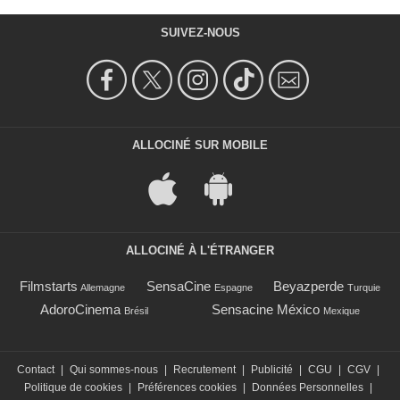
SUIVEZ-NOUS
ALLOCINÉ SUR MOBILE
ALLOCINÉ À L'ÉTRANGER
Filmstarts
SensaCine
Beyazperde
Allemagne
Espagne
Turquie
AdoroCinema
Sensacine México
Brésil
Mexique
Contact
|
Qui sommes-nous
|
Recrutement
|
Publicité
|
CGU
|
CGV
|
Politique de cookies
|
Préférences cookies
|
Données Personnelles
|