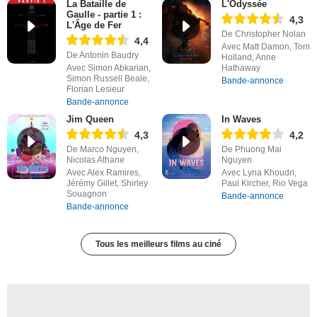
La Bataille de
L'Odyssée
Gaulle - partie 1 :
4,3
L'Âge de Fer
De Christopher Nolan
4,4
Avec Matt Damon, Tom
De Antonin Baudry
Holland, Anne
Avec Simon Abkarian,
Hathaway
Simon Russell Beale,
Bande-annonce
Florian Lesieur
Bande-annonce
Jim Queen
In Waves
4,3
4,2
De Marco Nguyen,
De Phuong Mai
Nicolas Athane
Nguyen
Avec Alex Ramires,
Avec Lyna Khoudri,
Jérémy Gillet, Shirley
Paul Kircher, Rio Vega
Souagnon
Bande-annonce
Bande-annonce
Tous les meilleurs films au ciné