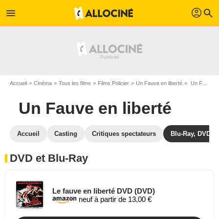
profil
menu
search
Accueil
Cinéma
Tous les films
Films Policier
Un Fauve en liberté
Un Fauve en liberté en DVD Blu Ray
Un Fauve en liberté
Accueil
Casting
Critiques spectateurs
Blu-Ray, DVD
DVD et Blu-Ray
Le fauve en liberté DVD (DVD)
neuf à partir de 13,00 €