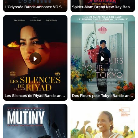
L'Odyssée Bande-annonce VO STFR
Spider-Man: Brand New Day Bande-annonce VO STFR
Les Silences de Riyad Bande-annonce VO STFR
Des Fleurs pour Tokyo Bande-annonce VO STFR