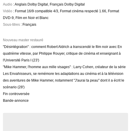
Audio
: Anglais Dolby Digital, Français Dolby Digital
Vidéo
: Format 16/9 compatible 4/3, Format cinéma respecté 1.66, Format
DVD-9, Film en Noir et Blanc
Sous-titres
: Français
Nouveau master restauré
"Désintégration" : comment Robert Aldrich a transcendé le film noir avec En
quatrième vitesse, par Philippe Rouyer, critique de cinéma et enseignant à
l'Université Paris I (23')
"Mike Hammer, l'homme aux mille visages" : Larry Cohen, créateur de la série
Les Envahisseurs, se remémore les adaptations au cinéma et à la télévision
des aventures de Mike Hammer, notamment "J'aurai ta peau" dont il a écrit le
scénario (28')
Fin controversée
Bande-annonce