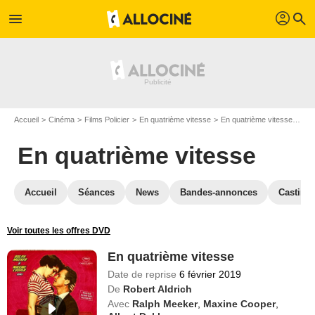
profil
menu
search
Accueil
Cinéma
Films Policier
En quatrième vitesse
En quatrième vitesse en DVD
En quatrième vitesse
Accueil
Séances
News
Bandes-annonces
Casting
Voir toutes les offres DVD
En quatrième vitesse
Date de reprise
6 février 2019
De
Robert Aldrich
Avec
Ralph Meeker
,
Maxine Cooper
,