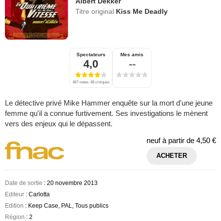
Albert Dekker
Titre original
Kiss Me Deadly
Spectateurs
Mes amis
4,0
--
467 notes, 48 critiques
Le détective privé Mike Hammer enquête sur la mort d'une jeune
femme qu'il a connue furtivement. Ses investigations le mènent
vers des enjeux qui le dépassent.
neuf à partir de
4,50 €
ACHETER
Date de sortie
: 20 novembre 2013
Editeur
: Carlotta
Edition
: Keep Case, PAL, Tous publics
Région
: 2