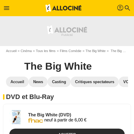
profil
menu
search
Accueil
Cinéma
Tous les films
Films Comédie
The Big White
The Big White en DVD Blu Ray
The Big White
Accueil
News
Casting
Critiques spectateurs
VOD
DVD et Blu-Ray
The Big White (DVD)
neuf à partir de 6,00 €