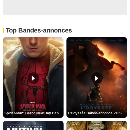
Top Bandes-annonces
Spider-Man: Brand New Day Bande-annonce VO STFR
L'Odyssée Bande-annonce VO STFR