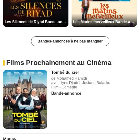
Les Silences de Riyad Bande-annonce VO STFR
Les Matins merveilleux Bande-annonce VF
Bandes-annonces à ne pas manquer
Films Prochainement au Cinéma
Tombé du ciel
de Mohamed Hamidi
avec Ilyes Djadel, Josiane Balasko
Film - Comédie
Bande-annonce
Mutiny