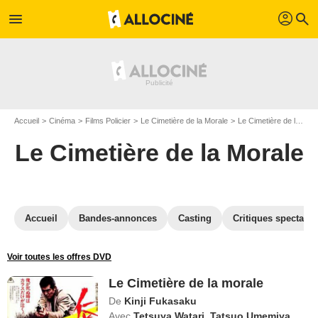
profil
menu
search
Accueil
Cinéma
Films Policier
Le Cimetière de la Morale
Le Cimetière de la Morale en DVD
Le Cimetière de la Morale
Accueil
Bandes-annonces
Casting
Critiques spectateu
Voir toutes les offres DVD
Le Cimetière de la morale
De
Kinji Fukasaku
Avec
Tetsuya Watari
,
Tatsuo Umemiya
,