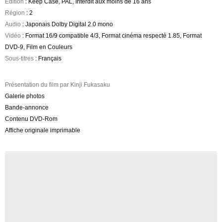
Edition
: Keep Case, PAL, Interdit aux moins de 16 ans
Région
: 2
Audio
: Japonais Dolby Digital 2.0 mono
Vidéo
: Format 16/9 compatible 4/3, Format cinéma respecté 1.85, Format
DVD-9, Film en Couleurs
Sous-titres
: Français
Présentation du film par Kinji Fukasaku
Galerie photos
Bande-annonce
Contenu DVD-Rom
Affiche originale imprimable