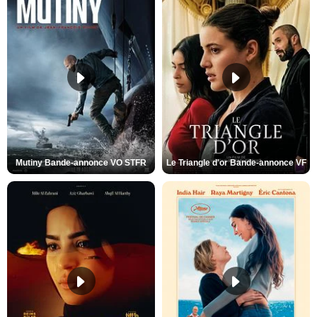
Mutiny Bande-annonce VO STFR
Le Triangle d'or Bande-annonce VF