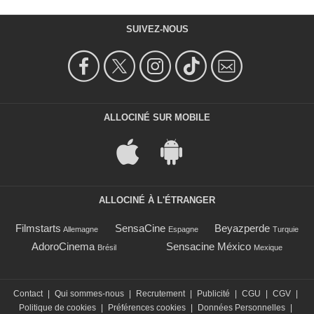
SUIVEZ-NOUS
ALLOCINÉ SUR MOBILE
ALLOCINÉ À L'ÉTRANGER
Filmstarts
SensaCine
Beyazperde
Allemagne
Espagne
Turquie
AdoroCinema
Sensacine México
Brésil
Mexique
Contact
|
Qui sommes-nous
|
Recrutement
|
Publicité
|
CGU
|
CGV
|
Politique de cookies
|
Préférences cookies
|
Données Personnelles
|