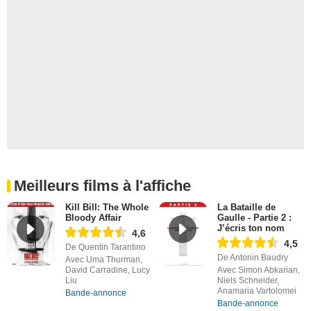
Meilleurs films à l'affiche
Kill Bill: The Whole
La Bataille de
Bloody Affair
Gaulle - Partie 2 :
J’écris ton nom
4,6
4,5
De Quentin Tarantino
De Antonin Baudry
Avec Uma Thurman,
David Carradine, Lucy
Avec Simon Abkarian,
Liu
Niels Schneider,
Anamaria Vartolomei
Bande-annonce
Bande-annonce