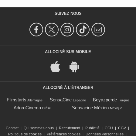
SUIVEZ-NOUS
ALLOCINÉ SUR MOBILE
ALLOCINÉ À L'ÉTRANGER
Filmstarts
SensaCine
Beyazperde
Allemagne
Espagne
Turquie
AdoroCinema
Sensacine México
Brésil
Mexique
Contact
|
Qui sommes-nous
|
Recrutement
|
Publicité
|
CGU
|
CGV
|
Politique de cookies
|
Préférences cookies
|
Données Personnelles
|