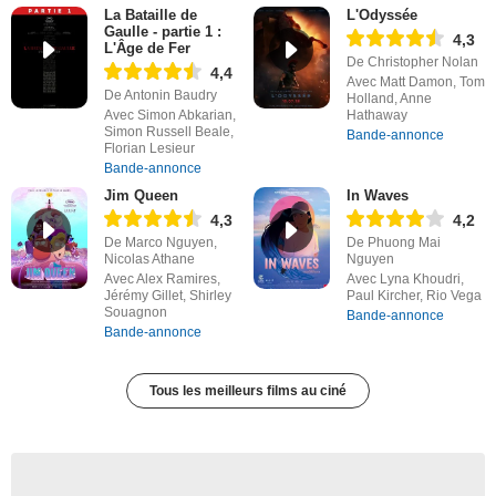
La Bataille de
L'Odyssée
Gaulle - partie 1 :
4,3
L'Âge de Fer
De Christopher Nolan
4,4
Avec Matt Damon, Tom
De Antonin Baudry
Holland, Anne
Avec Simon Abkarian,
Hathaway
Simon Russell Beale,
Bande-annonce
Florian Lesieur
Bande-annonce
Jim Queen
In Waves
4,3
4,2
De Marco Nguyen,
De Phuong Mai
Nicolas Athane
Nguyen
Avec Alex Ramires,
Avec Lyna Khoudri,
Jérémy Gillet, Shirley
Paul Kircher, Rio Vega
Souagnon
Bande-annonce
Bande-annonce
Tous les meilleurs films au ciné