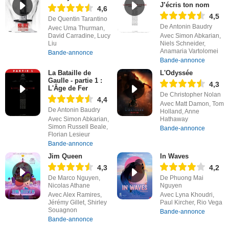
J’écris ton nom
4,6
4,5
De Quentin Tarantino
De Antonin Baudry
Avec Uma Thurman,
David Carradine, Lucy
Avec Simon Abkarian,
Liu
Niels Schneider,
Anamaria Vartolomei
Bande-annonce
Bande-annonce
La Bataille de
L'Odyssée
Gaulle - partie 1 :
4,3
L'Âge de Fer
De Christopher Nolan
4,4
Avec Matt Damon, Tom
De Antonin Baudry
Holland, Anne
Avec Simon Abkarian,
Hathaway
Simon Russell Beale,
Bande-annonce
Florian Lesieur
Bande-annonce
Jim Queen
In Waves
4,3
4,2
De Marco Nguyen,
De Phuong Mai
Nicolas Athane
Nguyen
Avec Alex Ramires,
Avec Lyna Khoudri,
Jérémy Gillet, Shirley
Paul Kircher, Rio Vega
Souagnon
Bande-annonce
Bande-annonce