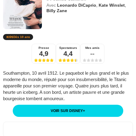
Avec
Leonardo DiCaprio
,
Kate Winslet
,
Billy Zane
Dès 10 ans
Presse
Spectateurs
Mes amis
4,9
4,4
--
Southampton, 10 avril 1912. Le paquebot le plus grand et le plus
moderne du monde, réputé pour son insubmersibilité, le Titanic
appareille pour son premier voyage. Quatre jours plus tard, il
heurte un iceberg. A son bord, un artiste pauvre et une grande
bourgeoise tombent amoureux.
VOIR SUR DISNEY
+