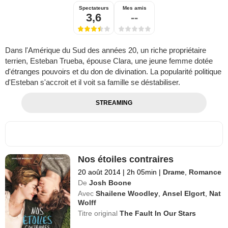
Spectateurs
Mes amis
3,6
--
Dans l'Amérique du Sud des années 20, un riche propriétaire
terrien, Esteban Trueba, épouse Clara, une jeune femme dotée
d'étranges pouvoirs et du don de divination. La popularité politique
d'Esteban s'accroit et il voit sa famille se déstabiliser.
STREAMING
Nos étoiles contraires
20 août 2014
|
2h 05min
|
Drame
,
Romance
De
Josh Boone
Avec
Shailene Woodley
,
Ansel Elgort
,
Nat
Wolff
Titre original
The Fault In Our Stars