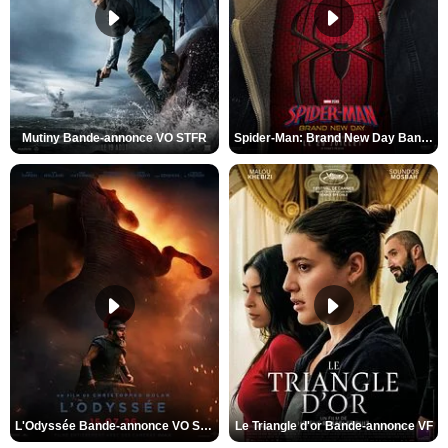
Mutiny Bande-annonce VO STFR
Spider-Man: Brand New Day Bande-annonce VO STFR
L'Odyssée Bande-annonce VO STFR
Le Triangle d'or Bande-annonce VF