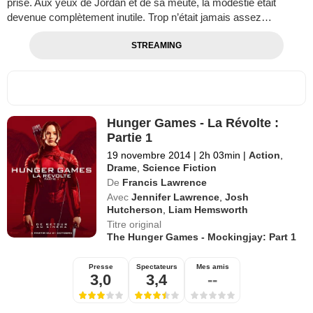
prise. Aux yeux de Jordan et de sa meute, la modestie était
devenue complètement inutile. Trop n’était jamais assez…
STREAMING
Hunger Games - La Révolte :
Partie 1
19 novembre 2014
|
2h 03min
|
Action
,
Drame
,
Science Fiction
De
Francis Lawrence
Avec
Jennifer Lawrence
,
Josh
Hutcherson
,
Liam Hemsworth
Titre original
The Hunger Games - Mockingjay: Part 1
Presse
Spectateurs
Mes amis
3,0
3,4
--