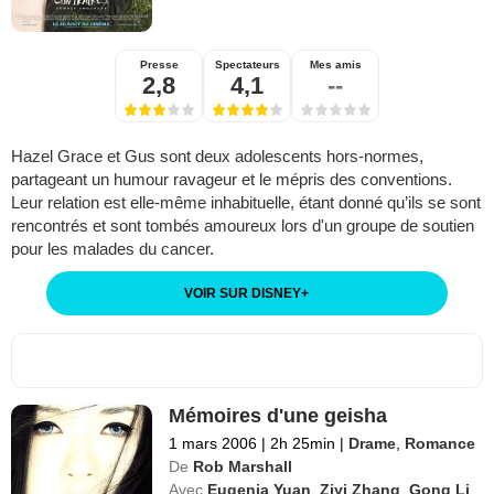
Presse
Spectateurs
Mes amis
2,8
4,1
--
Hazel Grace et Gus sont deux adolescents hors-normes,
partageant un humour ravageur et le mépris des conventions.
Leur relation est elle-même inhabituelle, étant donné qu’ils se sont
rencontrés et sont tombés amoureux lors d'un groupe de soutien
pour les malades du cancer.
VOIR SUR DISNEY
+
Mémoires d'une geisha
1 mars 2006
|
2h 25min
|
Drame
,
Romance
De
Rob Marshall
Avec
Eugenia Yuan
,
Ziyi Zhang
,
Gong Li