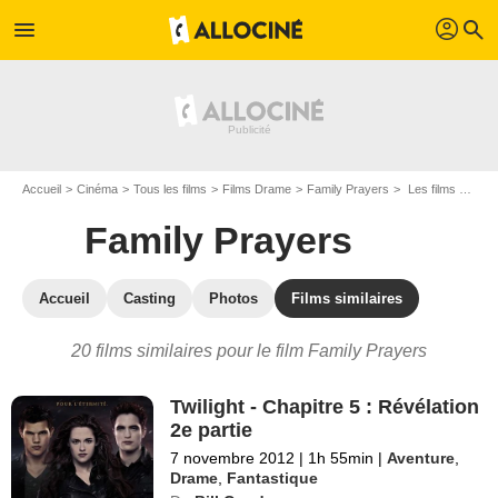
profil
menu
search
Accueil
Cinéma
Tous les films
Films Drame
Family Prayers
Les films similaires à "Family Prayers"
Family Prayers
Accueil
Casting
Photos
Films similaires
20 films similaires pour le film Family Prayers
Twilight - Chapitre 5 : Révélation
2e partie
7 novembre 2012
|
1h 55min
|
Aventure
,
Drame
,
Fantastique