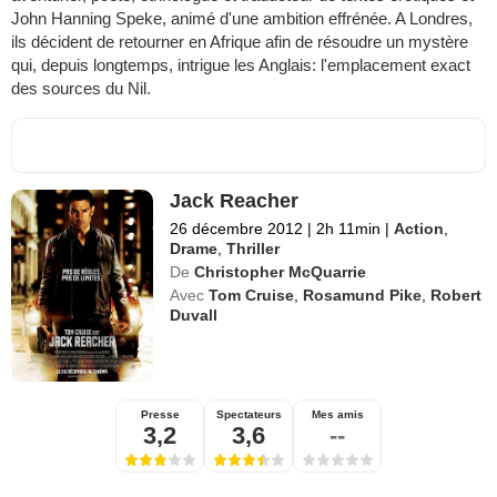
John Hanning Speke, animé d'une ambition effrénée. A Londres,
ils décident de retourner en Afrique afin de résoudre un mystère
qui, depuis longtemps, intrigue les Anglais: l'emplacement exact
des sources du Nil.
Jack Reacher
26 décembre 2012
|
2h 11min
|
Action
,
Drame
,
Thriller
De
Christopher McQuarrie
Avec
Tom Cruise
,
Rosamund Pike
,
Robert
Duvall
Presse
Spectateurs
Mes amis
3,2
3,6
--