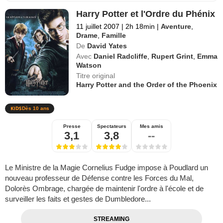
Harry Potter et l'Ordre du Phénix
11 juillet 2007
|
2h 18min
|
Aventure
,
Drame
,
Famille
De
David Yates
Avec
Daniel Radcliffe
,
Rupert Grint
,
Emma
Watson
Titre original
Harry Potter and the Order of the Phoenix
Dès 10 ans
Presse
Spectateurs
Mes amis
3,1
3,8
--
Le Ministre de la Magie Cornelius Fudge impose à Poudlard un
nouveau professeur de Défense contre les Forces du Mal,
Dolorès Ombrage, chargée de maintenir l'ordre à l'école et de
surveiller les faits et gestes de Dumbledore...
STREAMING