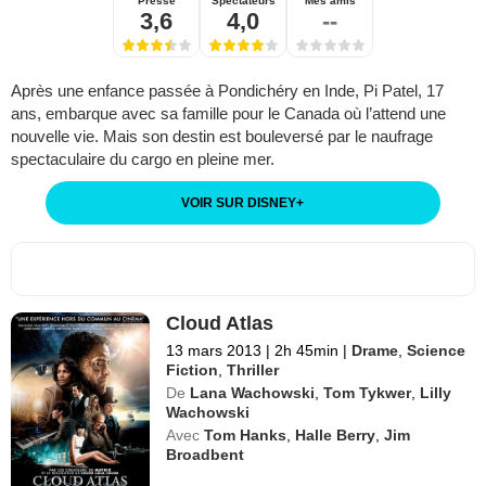
Presse
Spectateurs
Mes amis
3,6
4,0
--
Après une enfance passée à Pondichéry en Inde, Pi Patel, 17
ans, embarque avec sa famille pour le Canada où l’attend une
nouvelle vie. Mais son destin est bouleversé par le naufrage
spectaculaire du cargo en pleine mer.
VOIR SUR DISNEY
+
Cloud Atlas
13 mars 2013
|
2h 45min
|
Drame
,
Science
Fiction
,
Thriller
De
Lana Wachowski
,
Tom Tykwer
,
Lilly
Wachowski
Avec
Tom Hanks
,
Halle Berry
,
Jim
Broadbent