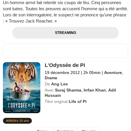
Un homme armé fait retentir six coups de feu. Cinq personnes
sont tuées. Toutes les preuves accusent l’homme qui a été arrêté.
Lors de son interrogatoire, le suspect ne prononce qu’une phrase
: « Trouvez Jack Reacher. »
STREAMING
L'Odyssée de Pi
19 décembre 2012
|
2h 05min
|
Aventure
,
Drame
De
Ang Lee
Avec
Suraj Sharma
,
Irrfan Khan
,
Adil
Hussain
Titre original
Life of Pi
Dès 10 ans