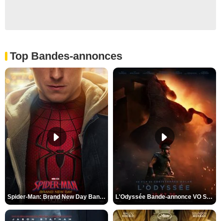
Top Bandes-annonces
Spider-Man: Brand New Day Bande-annonce VO STFR
L'Odyssée Bande-annonce VO STFR