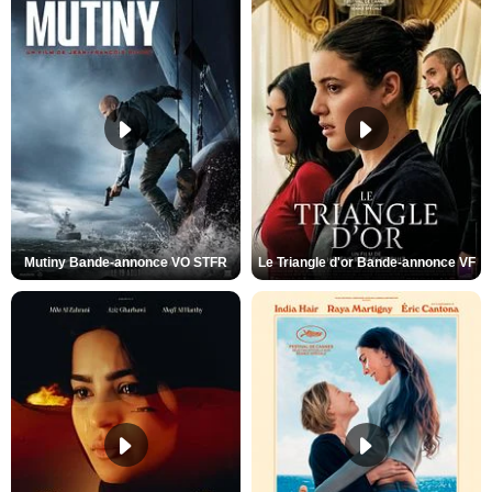
Mutiny Bande-annonce VO STFR
Le Triangle d'or Bande-annonce VF