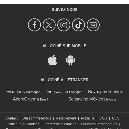
SUIVEZ-NOUS
ALLOCINÉ SUR MOBILE
ALLOCINÉ À L'ÉTRANGER
Filmstarts
SensaCine
Beyazperde
Allemagne
Espagne
Turquie
AdoroCinema
Sensacine México
Brésil
Mexique
Contact
|
Qui sommes-nous
|
Recrutement
|
Publicité
|
CGU
|
CGV
|
Politique de cookies
|
Préférences cookies
|
Données Personnelles
|