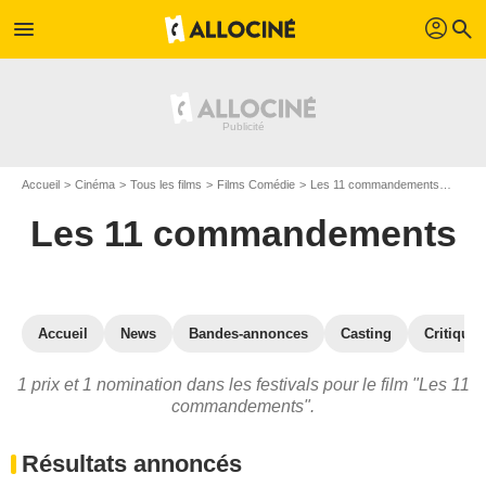
profil
menu
search
Accueil
Cinéma
Tous les films
Films Comédie
Les 11 commandements
Prix 
Les 11 commandements
Accueil
News
Bandes-annonces
Casting
Critiques
1 prix et 1 nomination dans les festivals pour le film "Les 11
commandements".
Résultats annoncés