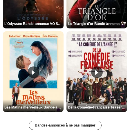
L'Odyssée Bande-annonce VO STFR
Le Triangle d'or Bande-annonce VF
Les Matins merveilleux Bande-annonce VF
De la Comédie-Française Teaser VF
Bandes-annonces à ne pas manquer