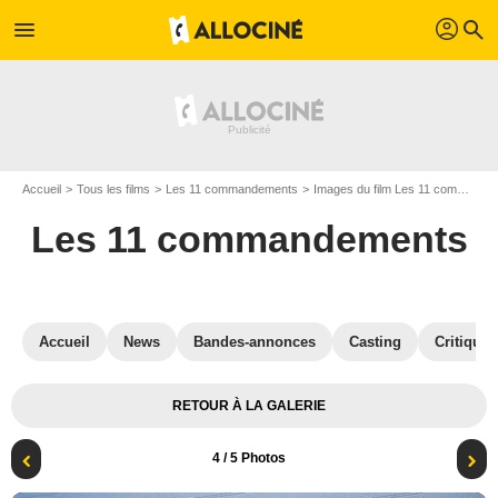
profil
menu
search
Accueil
Tous les films
Les 11 commandements
Images du film Les 11 commandements
Les 11 commandements
Accueil
News
Bandes-annonces
Casting
Critiques
RETOUR À LA GALERIE
4
/ 5 Photos