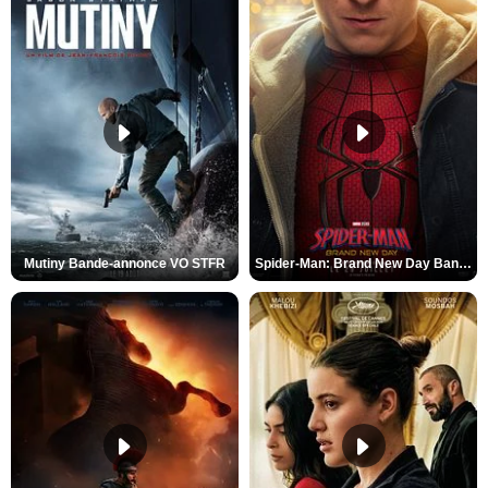
Mutiny Bande-annonce VO STFR
Spider-Man: Brand New Day Bande-annonce VO STFR