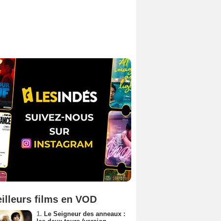
illeurs films en VOD
1.
Le Seigneur des anneaux :