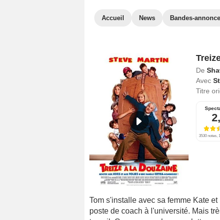
Accueil
News
Bandes-annonc
Treiz
De
Sha
Avec
St
Titre or
Spect
2
3530 notes, 1
Tom s'installe avec sa femme Kate et
poste de coach à l'université. Mais tr