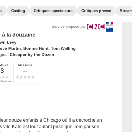
es
Casting
Critiques spectateurs
Critiques presse
Strea
Service proposé par
e à la douzaine
wn Levy
eve Martin
,
Bonnie Hunt
,
Tom Welling
iginal
Cheaper by the Dozen
ateurs
Mes amis
,3
--
50 critiques
 leur douze enfants à Chicago où il a décroché un
ès vite Kate est tout autant prise que Tom par son