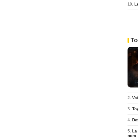
10.
L
To
2.
Va
3.
To
4.
De
5.
La 
nom