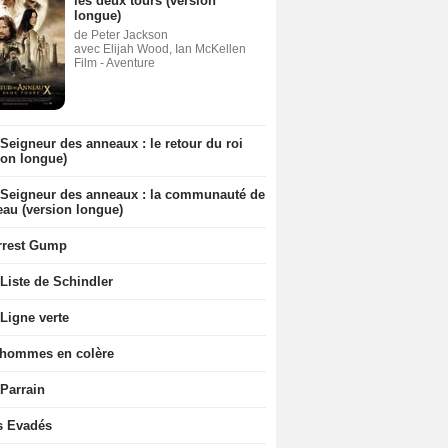
les deux tours (version
longue)
de Peter Jackson
avec Elijah Wood, Ian McKellen
Film - Aventure
Seigneur des anneaux : le retour du roi
ion longue)
 Seigneur des anneaux : la communauté de
eau (version longue)
rrest Gump
Liste de Schindler
Ligne verte
 hommes en colère
 Parrain
s Evadés