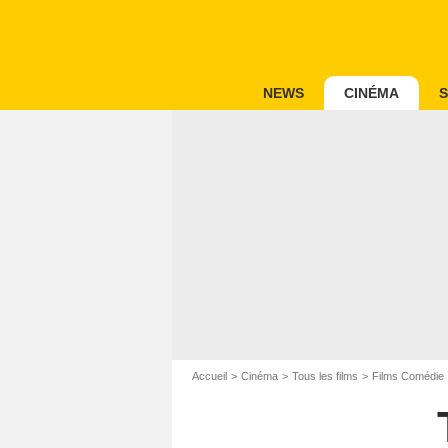
NEWS
CINÉMA
S
Accueil
Cinéma
Tous les films
Films Comédie