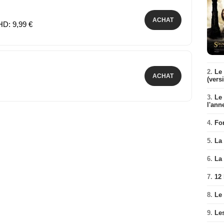
ACHAT
HD: 9,99 €
2.
Le 
ACHAT
(vers
3.
Le
l'ann
4.
Fo
5.
La 
6.
La 
7.
12
8.
Le
9.
Le