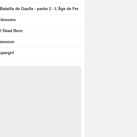
Bataille de Gaulle - partie 1 : L'Âge de Fer
ckrooms
il Dead Burn
session
upergirl