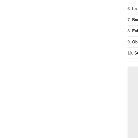
6.
La 
7.
Ba
8.
Ev
9.
Ob
10.
S