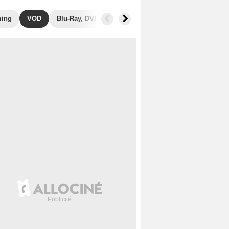
ming
VOD
Blu-Ray, DVD
Photos
Secrets de tournage