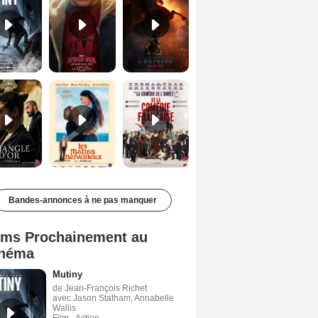
Le Triangle d'or Bande-annonce VF
Les Matins merveilleux Bande-annonce VF
De la Comédie-Française Teaser VF
Bandes-annonces à ne pas manquer
lms Prochainement au
néma
Mutiny
de Jean-François Richet
avec Jason Statham, Annabelle
Wallis