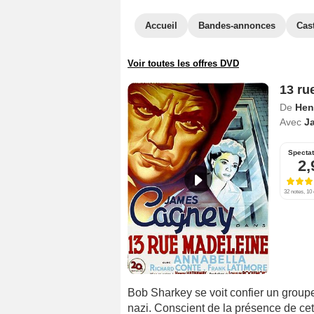
Accueil
Bandes-annonces
Cas
Voir toutes les offres DVD
13 ru
De
Hen
Avec
J
Specta
2,
32 notes, 10 
Bob Sharkey se voit confier un group
nazi. Conscient de la présence de ce