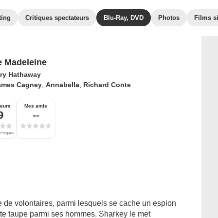
ting
Critiques spectateurs
Blu-Ray, DVD
Photos
Films s
e Madeleine
ry Hathaway
ames Cagney
,
Annabella
,
Richard Conte
teurs
Mes amis
9
--
critiques
e de volontaires, parmi lesquels se cache un espion
tte taupe parmi ses hommes, Sharkey le met