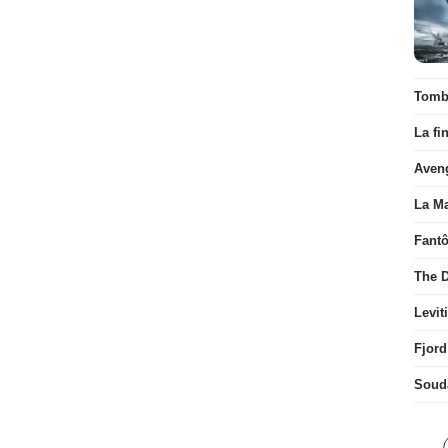
Tombé
La fi
Aven
La Ma
Fant
The D
Levit
Fjord
Soud