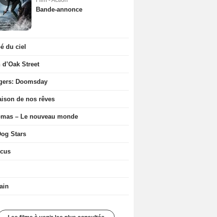
Film - Action
Bande-annonce
 du ciel
n d’Oak Street
gers: Doomsday
ison de nos rêves
ômas – Le nouveau monde
og Stars
icus
ain