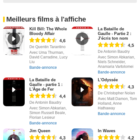
Meilleurs films à l'affiche
Kill Bill: The Whole
La Bataille de
Bloody Affair
Gaulle - Partie 2 :
J’écris ton nom
4,6
4,5
De Quentin Tarantino
De Antonin Baudry
Avec Uma Thurman,
David Carradine, Lucy
Avec Simon Abkarian,
Liu
Niels Schneider,
Anamaria Vartolomei
Bande-annonce
Bande-annonce
La Bataille de
L'Odyssée
Gaulle - partie 1 :
4,3
L'Âge de Fer
De Christopher Nolan
4,4
Avec Matt Damon, Tom
De Antonin Baudry
Holland, Anne
Avec Simon Abkarian,
Hathaway
Simon Russell Beale,
Bande-annonce
Florian Lesieur
Bande-annonce
Jim Queen
In Waves
4,3
4,2