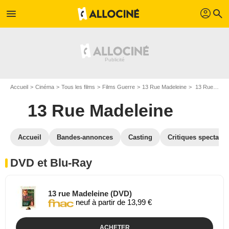
profil
menu
search
Accueil
Cinéma
Tous les films
Films Guerre
13 Rue Madeleine
13 Rue Madeleine en DVD Blu Ray
13 Rue Madeleine
Accueil
Bandes-annonces
Casting
Critiques spectateu
DVD et Blu-Ray
13 rue Madeleine (DVD)
neuf à partir de 13,99 €
ACHETER