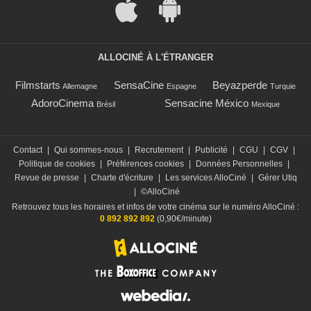
ALLOCINÉ À L'ÉTRANGER
Filmstarts
SensaCine
Beyazperde
Allemagne
Espagne
Turquie
AdoroCinema
Sensacine México
Brésil
Mexique
Contact
|
Qui sommes-nous
|
Recrutement
|
Publicité
|
CGU
|
CGV
|
Politique de cookies
|
Préférences cookies
|
Données Personnelles
|
Revue de presse
|
Charte d'écriture
|
Les services AlloCiné
|
Gérer Utiq
|
©AlloCiné
Retrouvez tous les horaires et infos de votre cinéma sur le numéro AlloCiné :
0 892 892 892
(0,90€/minute)