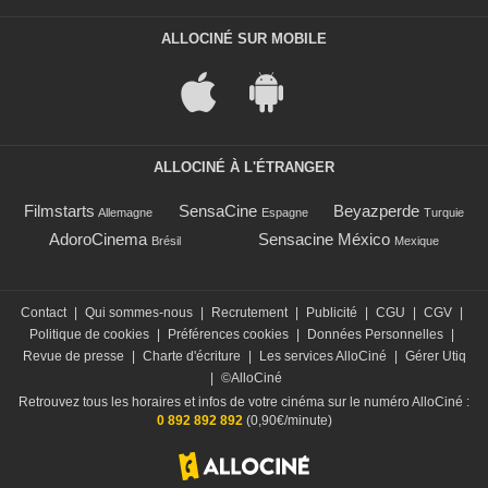
ALLOCINÉ SUR MOBILE
ALLOCINÉ À L'ÉTRANGER
Filmstarts
SensaCine
Beyazperde
Allemagne
Espagne
Turquie
AdoroCinema
Sensacine México
Brésil
Mexique
Contact
|
Qui sommes-nous
|
Recrutement
|
Publicité
|
CGU
|
CGV
|
Politique de cookies
|
Préférences cookies
|
Données Personnelles
|
Revue de presse
|
Charte d'écriture
|
Les services AlloCiné
|
Gérer Utiq
|
©AlloCiné
Retrouvez tous les horaires et infos de votre cinéma sur le numéro AlloCiné :
0 892 892 892
(0,90€/minute)