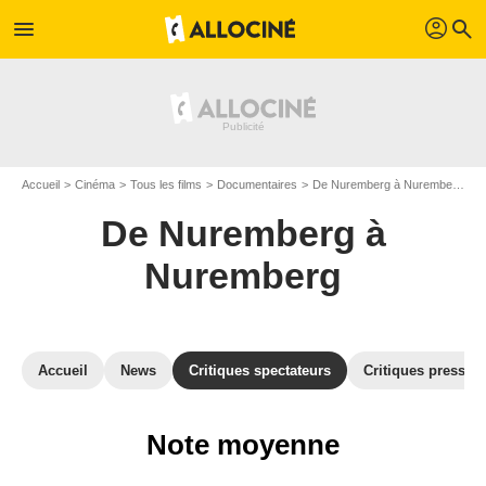
profil
menu
search
Accueil
Cinéma
Tous les films
Documentaires
De Nuremberg à Nuremberg
A
De Nuremberg à
Nuremberg
Accueil
News
Critiques spectateurs
Critiques presse
Note moyenne