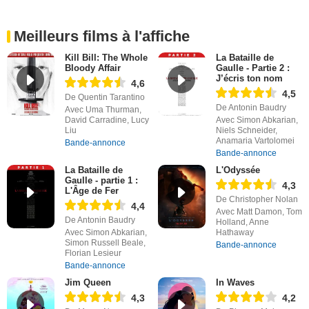
Meilleurs films à l'affiche
Kill Bill: The Whole
La Bataille de
Bloody Affair
Gaulle - Partie 2 :
J’écris ton nom
4,6
4,5
De Quentin Tarantino
De Antonin Baudry
Avec Uma Thurman,
David Carradine, Lucy
Avec Simon Abkarian,
Liu
Niels Schneider,
Anamaria Vartolomei
Bande-annonce
Bande-annonce
La Bataille de
L'Odyssée
Gaulle - partie 1 :
4,3
L'Âge de Fer
De Christopher Nolan
4,4
Avec Matt Damon, Tom
De Antonin Baudry
Holland, Anne
Avec Simon Abkarian,
Hathaway
Simon Russell Beale,
Bande-annonce
Florian Lesieur
Bande-annonce
Jim Queen
In Waves
4,3
4,2