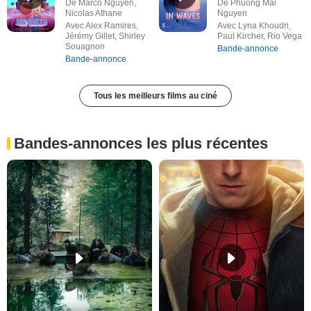
De Marco Nguyen,
De Phuong Mai
Nicolas Athane
Nguyen
Avec Alex Ramires,
Avec Lyna Khoudri,
Jérémy Gillet, Shirley
Paul Kircher, Rio Vega
Souagnon
Bande-annonce
Bande-annonce
Tous les meilleurs films au ciné
Bandes-annonces les plus récentes