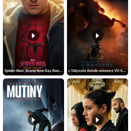
Spider-Man: Brand New Day Bande-annonce VO STFR
L'Odyssée Bande-annonce VO STFR