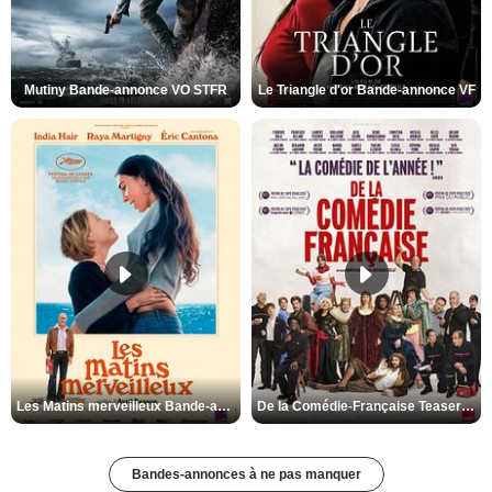
Mutiny Bande-annonce VO STFR
Le Triangle d'or Bande-annonce VF
Les Matins merveilleux Bande-annonce VF
De la Comédie-Française Teaser VF
Bandes-annonces à ne pas manquer