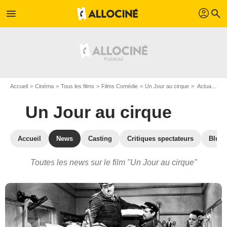
profil
menu
search
Accueil
Cinéma
Tous les films
Films Comédie
Un Jour au cirque
Actualités Un Jour au cirque
Un Jour au cirque
Accueil
News
Casting
Critiques spectateurs
Blu-R
Toutes les news sur le film "Un Jour au cirque"