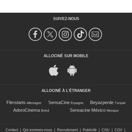
SUIVEZ-NOUS
ALLOCINÉ SUR MOBILE
ALLOCINÉ À L'ÉTRANGER
Filmstarts
SensaCine
Beyazperde
Allemagne
Espagne
Turquie
AdoroCinema
Sensacine México
Brésil
Mexique
Contact
|
Qui sommes-nous
|
Recrutement
|
Publicité
|
CGU
|
CGV
|