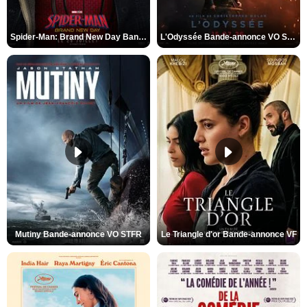
Spider-Man: Brand New Day Bande-annonce VO STFR
L'Odyssée Bande-annonce VO STFR
Mutiny Bande-annonce VO STFR
Le Triangle d'or Bande-annonce VF