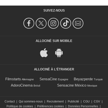
SUIVEZ-NOUS
ALLOCINÉ SUR MOBILE
ALLOCINÉ À L'ÉTRANGER
Filmstarts
SensaCine
Beyazperde
Allemagne
Espagne
Turquie
AdoroCinema
Sensacine México
Brésil
Mexique
Contact
|
Qui sommes-nous
|
Recrutement
|
Publicité
|
CGU
|
CGV
|
Politique de cookies
|
Préférences cookies
|
Données Personnelles
|