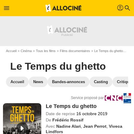
profil
menu
search
Accueil
Cinéma
Tous les films
Films documentaires
Le Temps du ghetto
VOD 
Le Temps du ghetto
Accueil
News
Bandes-annonces
Casting
Critiques
Service proposé par
Le Temps du ghetto
Date de reprise
16 octobre 2019
De
Frédéric Rossif
Avec
Nadine Alari
,
Jean Perrot
,
Viveca
Lindfors