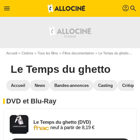
profil
menu
search
Accueil
Cinéma
Tous les films
Films documentaires
Le Temps du ghetto
Le T
Le Temps du ghetto
Accueil
News
Bandes-annonces
Casting
Critiques
DVD et Blu-Ray
Le Temps du ghetto (DVD)
neuf à partir de 8,19 €