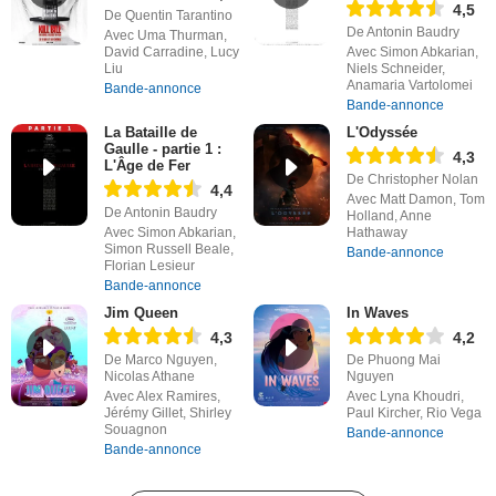
4,5
De Quentin Tarantino
De Antonin Baudry
Avec Uma Thurman,
David Carradine, Lucy
Avec Simon Abkarian,
Liu
Niels Schneider,
Anamaria Vartolomei
Bande-annonce
Bande-annonce
La Bataille de
L'Odyssée
Gaulle - partie 1 :
4,3
L'Âge de Fer
De Christopher Nolan
4,4
Avec Matt Damon, Tom
De Antonin Baudry
Holland, Anne
Avec Simon Abkarian,
Hathaway
Simon Russell Beale,
Bande-annonce
Florian Lesieur
Bande-annonce
Jim Queen
In Waves
4,3
4,2
De Marco Nguyen,
De Phuong Mai
Nicolas Athane
Nguyen
Avec Alex Ramires,
Avec Lyna Khoudri,
Jérémy Gillet, Shirley
Paul Kircher, Rio Vega
Souagnon
Bande-annonce
Bande-annonce