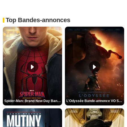
Top Bandes-annonces
Spider-Man: Brand New Day Bande-annonce VO STFR
L'Odyssée Bande-annonce VO STFR