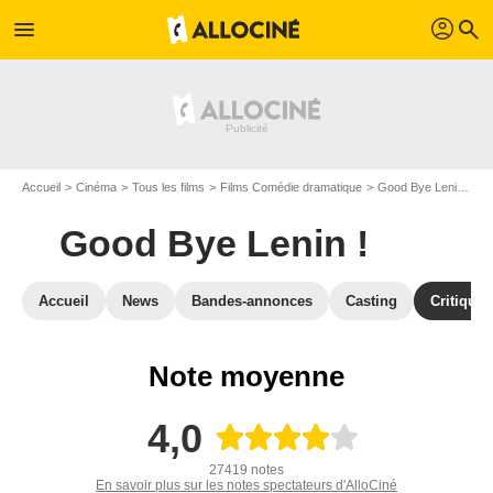
profil
menu
search
Accueil
Cinéma
Tous les films
Films Comédie dramatique
Good Bye Lenin !
C
Good Bye Lenin !
Accueil
News
Bandes-annonces
Casting
Critiques
Note moyenne
4,0
27419 notes
En savoir plus sur les notes spectateurs d'AlloCiné