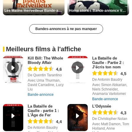
Les Matins merveilleux Bande-annonce VF
Home stories Bande-annonce VO STFR
Bandes-annonces à ne pas manquer
Meilleurs films à l'affiche
Kill Bill: The Whole
La Bataille de
Bloody Affair
Gaulle - Partie 2 :
J’écris ton nom
4,6
4,5
De Quentin Tarantino
De Antonin Baudry
Avec Uma Thurman,
David Carradine, Lucy
Avec Simon Abkarian,
Liu
Niels Schneider,
Anamaria Vartolomei
Bande-annonce
Bande-annonce
La Bataille de
L'Odyssée
Gaulle - partie 1 :
4,3
L'Âge de Fer
De Christopher Nolan
4,4
Avec Matt Damon, Tom
De Antonin Baudry
Holland, Anne