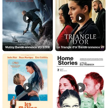
Mutiny Bande-annonce VO STFR
Le Triangle d'or Bande-annonce VF