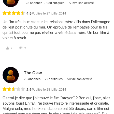
123 abonnés
930 critiques
Suivre son activité
4,5
Publiée le 27 juillet 2014
Un film très intimiste sur les relations mère / fils dans l’Allemagne
de l'est post chute du mur. On éprouve de l'empathie pour le fils
qui fait tout pour ne pas révéler la vérité à sa mère. Un bon film à
voir et à revoir
0
0
The Claw
73 abonnés
727 critiques
Suivre son activité
2,5
Publiée le 28 juillet 2014
Oserai-je dire que j'ai trouvé le film "moyen" ? Ben oui, j'ose, allez,
soyons fous! En fait, j'ai trouvé l'histoire intéressante et originale.
Malgré cela, mes horizons d'attente ont été déçus, car le film est
présenté comme étant une, je cite : "comédie réjouissante". Du