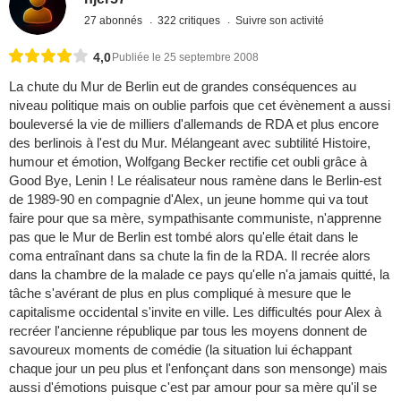
27 abonnés
322 critiques
Suivre son activité
4,0
Publiée le 25 septembre 2008
La chute du Mur de Berlin eut de grandes conséquences au
niveau politique mais on oublie parfois que cet évènement a aussi
bouleversé la vie de milliers d'allemands de RDA et plus encore
des berlinois à l'est du Mur. Mélangeant avec subtilité Histoire,
humour et émotion, Wolfgang Becker rectifie cet oubli grâce à
Good Bye, Lenin ! Le réalisateur nous ramène dans le Berlin-est
de 1989-90 en compagnie d'Alex, un jeune homme qui va tout
faire pour que sa mère, sympathisante communiste, n'apprenne
pas que le Mur de Berlin est tombé alors qu'elle était dans le
coma entraînant dans sa chute la fin de la RDA. Il recrée alors
dans la chambre de la malade ce pays qu'elle n'a jamais quitté, la
tâche s'avérant de plus en plus compliqué à mesure que le
capitalisme occidental s'invite en ville. Les difficultés pour Alex à
recréer l'ancienne république par tous les moyens donnent de
savoureux moments de comédie (la situation lui échappant
chaque jour un peu plus et l'enfonçant dans son mensonge) mais
aussi d'émotions puisque c'est par amour pour sa mère qu'il se