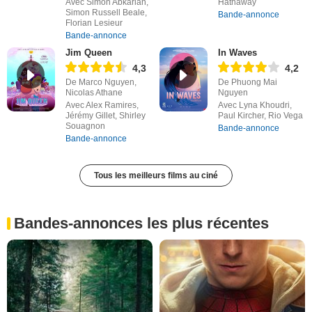
Avec Simon Abkarian,
Hathaway
Simon Russell Beale,
Bande-annonce
Florian Lesieur
Bande-annonce
Jim Queen
In Waves
4,3
4,2
De Marco Nguyen,
De Phuong Mai
Nicolas Athane
Nguyen
Avec Alex Ramires,
Avec Lyna Khoudri,
Jérémy Gillet, Shirley
Paul Kircher, Rio Vega
Souagnon
Bande-annonce
Bande-annonce
Tous les meilleurs films au ciné
Bandes-annonces les plus récentes