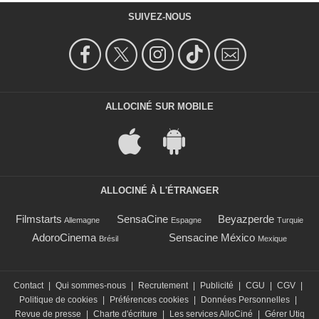
SUIVEZ-NOUS
ALLOCINÉ SUR MOBILE
ALLOCINÉ À L'ÉTRANGER
Filmstarts
SensaCine
Beyazperde
Allemagne
Espagne
Turquie
AdoroCinema
Sensacine México
Brésil
Mexique
Contact
|
Qui sommes-nous
|
Recrutement
|
Publicité
|
CGU
|
CGV
|
Politique de cookies
|
Préférences cookies
|
Données Personnelles
|
Revue de presse
|
Charte d'écriture
|
Les services AlloCiné
|
Gérer Utiq