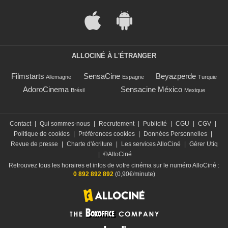
ALLOCINÉ À L'ÉTRANGER
Filmstarts
SensaCine
Beyazperde
Allemagne
Espagne
Turquie
AdoroCinema
Sensacine México
Brésil
Mexique
Contact
|
Qui sommes-nous
|
Recrutement
|
Publicité
|
CGU
|
CGV
|
Politique de cookies
|
Préférences cookies
|
Données Personnelles
|
Revue de presse
|
Charte d'écriture
|
Les services AlloCiné
|
Gérer Utiq
|
©AlloCiné
Retrouvez tous les horaires et infos de votre cinéma sur le numéro AlloCiné :
0 892 892 892
(0,90€/minute)