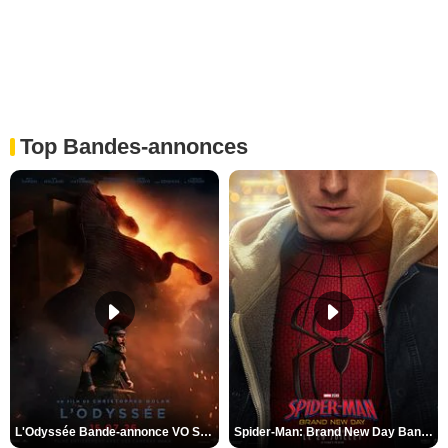
Top Bandes-annonces
L'Odyssée Bande-annonce VO STFR
Spider-Man: Brand New Day Bande-annonce VO STFR