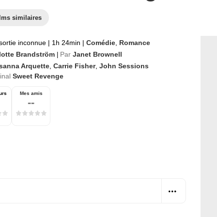
lms similaires
sortie inconnue
|
1h 24min
|
Comédie
,
Romance
lotte Brandström
Par
Janet Brownell
|
sanna Arquette
,
Carrie Fisher
,
John Sessions
ginal
Sweet Revenge
urs
Mes amis
--