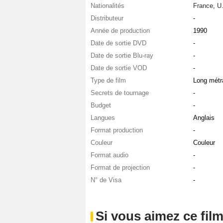
Nationalités
France
,
U
Distributeur
-
Année de production
1990
Date de sortie DVD
-
Date de sortie Blu-ray
-
Date de sortie VOD
-
Type de film
Long métr
Secrets de tournage
-
Budget
-
Langues
Anglais
Format production
-
Couleur
Couleur
Format audio
-
Format de projection
-
N° de Visa
-
Si vous aimez ce film