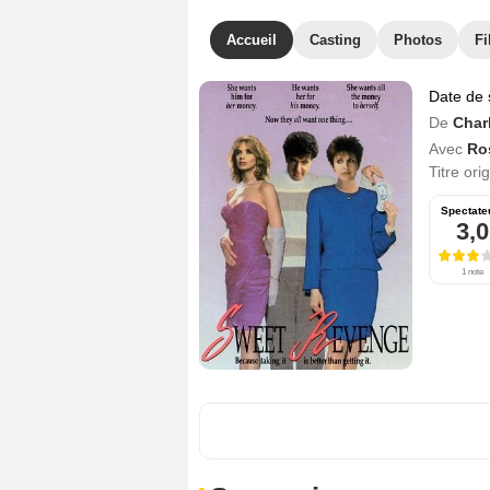
Accueil
Casting
Photos
Fi
Date de 
De
Char
Avec
Ro
Titre ori
Spectate
3,0
1 note