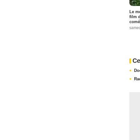
Le me
film 
comé
samed
Ce
Do
Ra