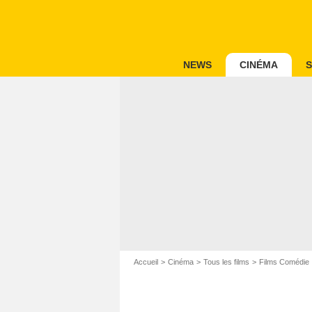
NEWS
CINÉMA
S
Accueil
Cinéma
Tous les films
Films Comédie