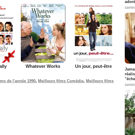
adoré
samed
ally
Whatever Works
Un jour, peut-être
Jamai
réali
"éche
ilms de l'année 1990
,
Meilleurs films Comédie
,
Meilleurs films
samed