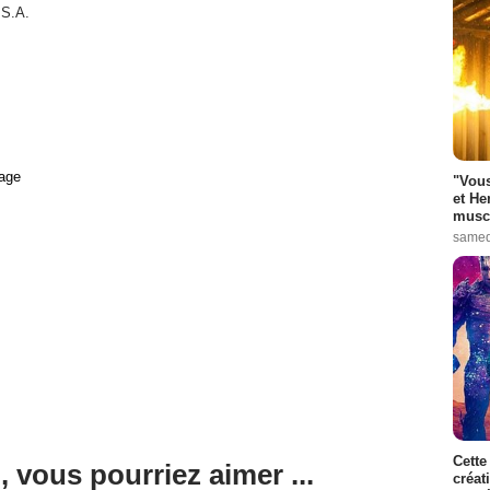
.S.A.
age
"Vous
et He
muscl
samed
Cette
, vous pourriez aimer ...
créat