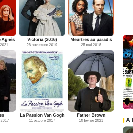
re Agnès
Victoria (2016)
Meurtres au paradis
 2021
28 novembre 2019
25 mai 2018
ss
La Passion Van Gogh
Father Brown
A 
 2017
11 octobre 2017
10 février 2021