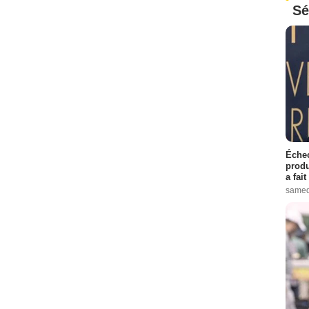
Sé
Échec
produ
a fai
samed