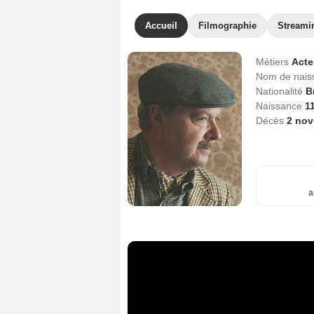
Accueil
Filmographie
Streami
Métiers
Act
Nom de nai
Nationalité
B
Naissance
1
Décès
2 no
a