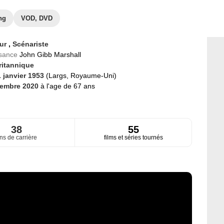
ng
VOD, DVD
eur
,
Scénariste
ssance
John Gibb Marshall
ritannique
1 janvier 1953
(Largs, Royaume-Uni)
vembre 2020
à l'age de 67 ans
38
55
ns de carrière
films et séries tournés