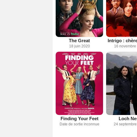
The Great
Intrigo : chè
18 juin 2020
16 novembre
Finding Your Feet
Loch Ne
Date de sortie inconnue
24 septembre