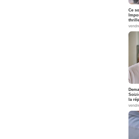
Ce so
Impos
thrill
vendr
Demai
Soizi
la ré
vendr