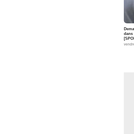
Demai
dans 
[SPO
vendr