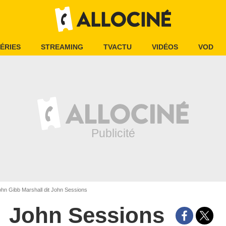
ÉRIES
STREAMING
TVACTU
VIDÉOS
VOD
hn Gibb Marshall dit John Sessions
John Sessions