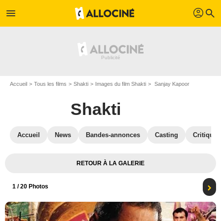
profil
menu
search
Accueil
Tous les films
Shakti
Images du film Shakti
Sanjay Kapoor
Shakti
Accueil
News
Bandes-annonces
Casting
Critiques
RETOUR À LA GALERIE
1
/ 20 Photos