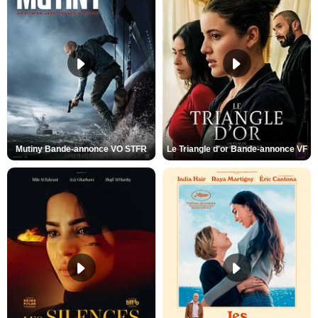
Mutiny Bande-annonce VO STFR
Le Triangle d'or Bande-annonce VF