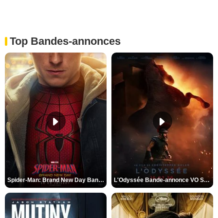
Top Bandes-annonces
Spider-Man: Brand New Day Bande-annonce VO STFR
L'Odyssée Bande-annonce VO STFR