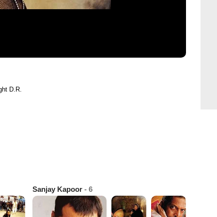
ght D.R.
Sanjay Kapoor
- 6