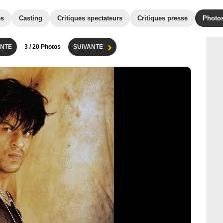
es
Casting
Critiques spectateurs
Critiques presse
Photo
NTE
3
/ 20 Photos
SUIVANTE