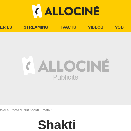
ÉRIES
STREAMING
TVACTU
VIDÉOS
VOD
hakti
Photo du film Shakti - Photo 3
Shakti