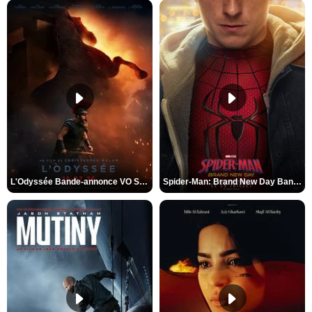
L'Odyssée Bande-annonce VO STFR
Spider-Man: Brand New Day Bande-annonce VO STFR