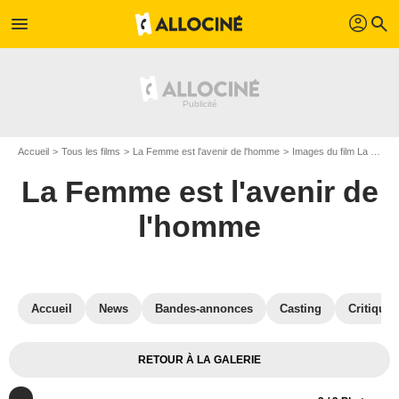
profil
menu
search
Accueil
Tous les films
La Femme est l'avenir de l'homme
Images du film La Femme est l'avenir de l'homme
La Femme est l'avenir de
l'homme
Accueil
News
Bandes-annonces
Casting
Critiques
RETOUR À LA GALERIE