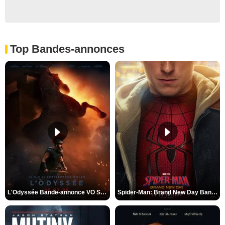
Top Bandes-annonces
L'Odyssée Bande-annonce VO STFR
Spider-Man: Brand New Day Bande-annonce VO STFR