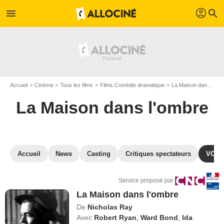
profil
menu
search
Accueil
Cinéma
Tous les films
Films Comédie dramatique
La Maison dans l'ombre
La Maison dans l'ombre
Accueil
News
Casting
Critiques spectateurs
VOD
Service proposé par
La Maison dans l'ombre
De
Nicholas Ray
Avec
Robert Ryan
,
Ward Bond
,
Ida