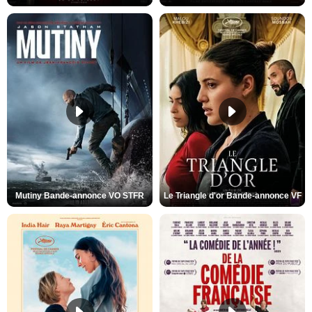
Mutiny Bande-annonce VO STFR
Le Triangle d'or Bande-annonce VF