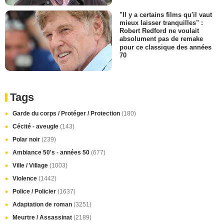
"Il y a certains films qu'il vaut
mieux laisser tranquilles" :
Robert Redford ne voulait
absolument pas de remake
pour ce classique des années
70
Tags
Garde du corps / Protéger / Protection
(180)
Cécité - aveugle
(143)
Polar noir
(239)
Ambiance 50's - années 50
(677)
Ville / Village
(1003)
Violence
(1442)
Police / Policier
(1637)
Adaptation de roman
(3251)
Meurtre / Assassinat
(2189)