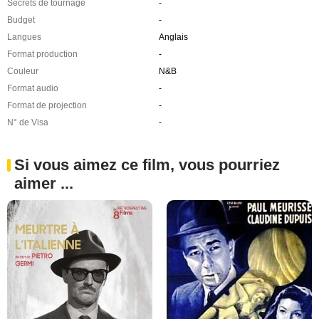
Secrets de tournage
-
Budget
-
Langues
Anglais
Format production
-
Couleur
N&B
Format audio
-
Format de projection
-
N° de Visa
-
Si vous aimez ce film, vous pourriez
aimer ...