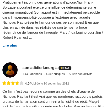
Pratiquement inconnu des gènèrations d'aujourd'hui, Frank
Borzage a pourtant exercè une influence dèterminante sur le
cinèma romantique! Son apport est immèdiatement perceptible
dans l'hypersensibilitè poussèe à l'extrême avec laquelle
Nicholas Ray prèsente l'amour de ses personnages! Bien que
plus enracinèe dans les rèalitès de son temps, la force
rèdemptrice de l'amour de l'aveugle, Mary / Ida Lupino pour Jim /
Robert Ryan est ...
Lire plus
soniadidierkmurgia
1 441 abonnés
4 342 critiques
Suivre son activité
4,0
Publiée le 30 septembre 2012
Ce film n’est pas reconnu comme un des chefs d’œuvre de
Nicholas Ray tant il est vrai que les nombreux raccourcis parfois
brutaux de la narration sont un frein à la fluidité du récit. Malgré
tout, la franche transition opérée par Nicholas Ray au tiers du film