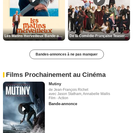
Les Matins merveilleux Bande-annonce VF
De la Comédie-Française Teaser VF
Bandes-annonces à ne pas manquer
Films Prochainement au Cinéma
Mutiny
de Jean-François Richet
avec Jason Statham, Annabelle Wallis
Film - Action
Bande-annonce