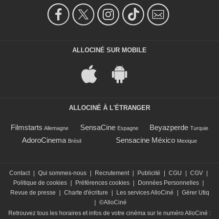
ALLOCINÉ SUR MOBILE
ALLOCINÉ À L'ÉTRANGER
Filmstarts
SensaCine
Beyazperde
Allemagne
Espagne
Turquie
AdoroCinema
Sensacine México
Brésil
Mexique
Contact
|
Qui sommes-nous
|
Recrutement
|
Publicité
|
CGU
|
CGV
|
Politique de cookies
|
Préférences cookies
|
Données Personnelles
|
Revue de presse
|
Charte d'écriture
|
Les services AlloCiné
|
Gérer Utiq
|
©AlloCiné
Retrouvez tous les horaires et infos de votre cinéma sur le numéro AlloCiné :